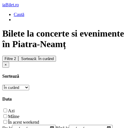
iaBilet.ro
Caută
Bilete la concerte si evenimente
în Piatra-Neamț
Filtre
2
Sortează: În curând
×
Sortează
Data
Azi
Mâine
În acest weekend
De la
Până la