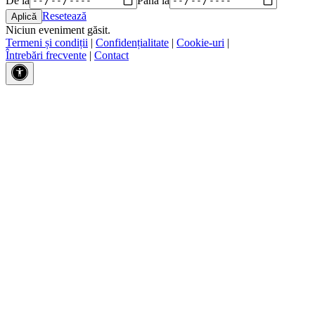
Resetează
Niciun eveniment găsit.
Termeni și condiții
|
Confidențialitate
|
Cookie-uri
|
Întrebări frecvente
|
Contact