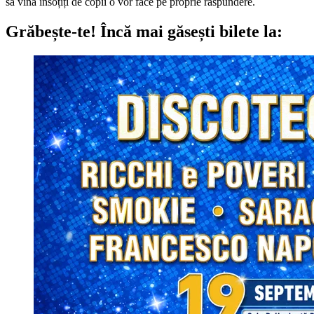
să vină însoțiți de copii o vor face pe proprie răspundere.
Grăbește-te!
Încă mai găsești bilete la: