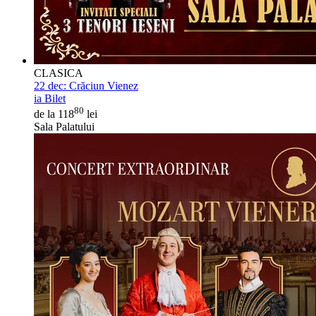
CLASICA
22 dec:
Crăciun Vienez
ia Bilet
80
de la 118
lei
Sala Palatului