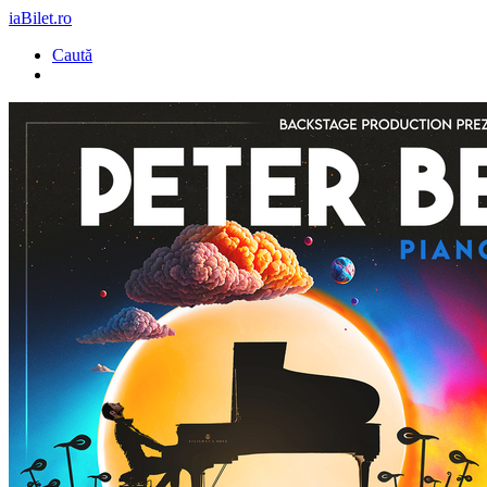
iaBilet.ro
Caută