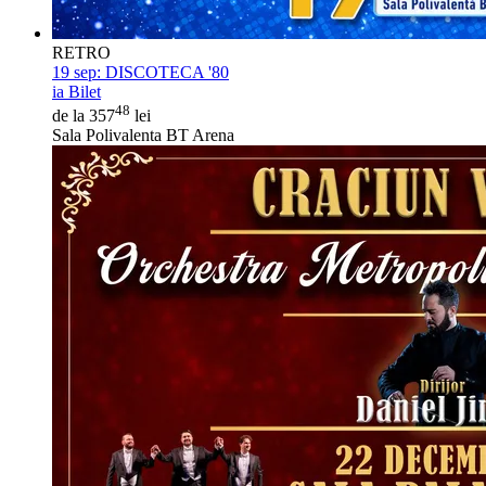
RETRO
19 sep:
DISCOTECA '80
ia Bilet
48
de la 357
lei
Sala Polivalenta BT Arena