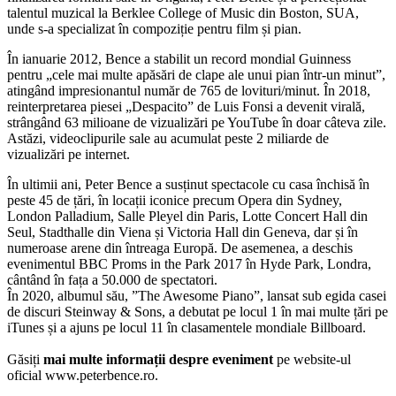
talentul muzical la Berklee College of Music din Boston, SUA,
unde s-a specializat în compoziție pentru film și pian.
În ianuarie 2012, Bence a stabilit un record mondial Guinness
pentru „cele mai multe apăsări de clape ale unui pian într-un minut”,
atingând impresionantul număr de 765 de lovituri/minut. În 2018,
reinterpretarea piesei „Despacito” de Luis Fonsi a devenit virală,
strângând 63 milioane de vizualizări pe YouTube în doar câteva zile.
Astăzi, videoclipurile sale au acumulat peste 2 miliarde de
vizualizări pe internet.
În ultimii ani, Peter Bence a susținut spectacole cu casa închisă în
peste 45 de țări, în locații iconice precum Opera din Sydney,
London Palladium, Salle Pleyel din Paris, Lotte Concert Hall din
Seul, Stadthalle din Viena și Victoria Hall din Geneva, dar și în
numeroase arene din întreaga Europă. De asemenea, a deschis
evenimentul BBC Proms in the Park 2017 în Hyde Park, Londra,
cântând în fața a 50.000 de spectatori.
În 2020, albumul său, ”The Awesome Piano”, lansat sub egida casei
de discuri Steinway & Sons, a debutat pe locul 1 în mai multe țări pe
iTunes și a ajuns pe locul 11 în clasamentele mondiale Billboard.
Găsiți
mai multe informații despre eveniment
pe website-ul
oficial www.peterbence.ro.