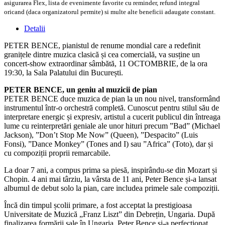
asigurarea Flex, lista de evenimente favorite cu reminder, refund integral
oricand (daca organizatorul permite) si multe alte beneficii adaugate constant.
Detalii
PETER BENCE, pianistul de renume mondial care a redefinit
granițele dintre muzica clasică și cea comercială, va susține un
concert-show extraordinar sâmbătă, 11 OCTOMBRIE, de la ora
19:30, la Sala Palatului din București.
PETER BENCE, un geniu al muzicii de pian
PETER BENCE duce muzica de pian la un nou nivel, transformând
instrumentul într-o orchestră completă. Cunoscut pentru stilul său de
interpretare energic și expresiv, artistul a cucerit publicul din întreaga
lume cu reinterpretări geniale ale unor hituri precum ”Bad” (Michael
Jackson), ”Don’t Stop Me Now” (Queen), ”Despacito” (Luis
Fonsi), ”Dance Monkey” (Tones and I) sau ”Africa” (Toto), dar și
cu compoziții proprii remarcabile.
La doar 7 ani, a compus prima sa piesă, inspirându-se din Mozart și
Chopin. 4 ani mai târziu, la vârsta de 11 ani, Peter Bence și-a lansat
albumul de debut solo la pian, care includea primele sale compoziții.
Încă din timpul școlii primare, a fost acceptat la prestigioasa
Universitate de Muzică „Franz Liszt” din Debrețin, Ungaria. După
finalizarea formării sale în Ungaria, Peter Bence și-a perfecționat