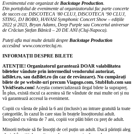
Evenimentul este organizat de
Backstage Production
.
Din portofoliul de evenimente al organizatorului fac parte concerte
de succes ca: DISCOTECA ‘80 CLUJ, DISCOTECA ‘90 CLUJ,
STING, DJ BOBO, HAVASI Symphonic Concert Show – edițiile
2022 și 2023, Bryan Adams, Deep Purple sau Concertul aniversar
de Crăciun Ștefan Bănică – 20 DE ANI (Cluj-Napoca).
Puteți afla mai multe detalii despre
Backstage Production
accesând www.concertecluj.ro.
INFORMAȚII DESPRE BILETE
ATENȚIE! Organizatorul garantează DOAR valabilitatea
biletelor vândute prin intermediul vendorului autorizat,
iaBilet.ro, sau daBilet.ro (în caz de revânzare).
Nu cumpărați
bilete de pe website-uri precum Viagogo.com, StubHub.com sau
VividSeats.com!
Aceștia comercializează ilegal bilete la suprapreț.
În plus, există riscul ca acestea să fie vândute de mai multe ori și nu
vă garantează accesul la eveniment.
Copiii cu vârsta de până la 6 ani (inclusiv) au intrare gratuită la toate
categoriile, în cazul în care stau în brațele însoțitorului adult.
Începând cu vârsta de 7 ani, copiii vor plăti bilet cu preț de adult.
Minorii trebuie să fie însoțiți de cel puțin un adult. Dacă părinții aleg