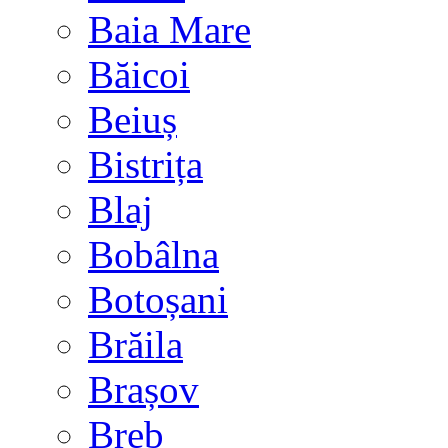
Baia Mare
Băicoi
Beiuș
Bistrița
Blaj
Bobâlna
Botoșani
Brăila
Brașov
Breb