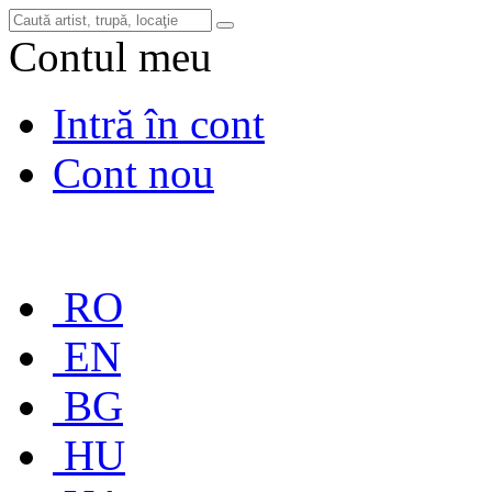
Contul meu
Intră în cont
Cont nou
RO
EN
BG
HU