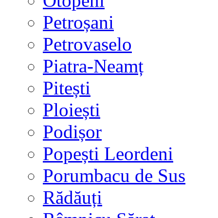
Otopeni
Petroșani
Petrovaselo
Piatra-Neamț
Pitești
Ploiești
Podișor
Popești Leordeni
Porumbacu de Sus
Rădăuți