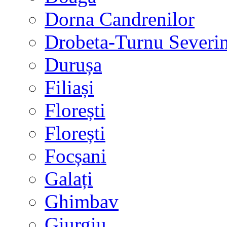
Dorna Candrenilor
Drobeta-Turnu Severi
Durușa
Filiași
Florești
Florești
Focșani
Galați
Ghimbav
Giurgiu