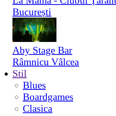
La Mama - Clubul Țăran
București
Aby Stage Bar
Râmnicu Vâlcea
Stil
Blues
Boardgames
Clasica