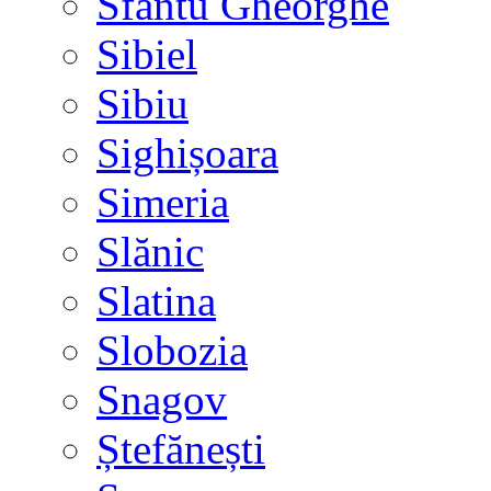
Sfântu Gheorghe
Sibiel
Sibiu
Sighișoara
Simeria
Slănic
Slatina
Slobozia
Snagov
Ștefănești