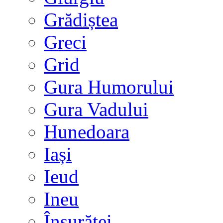
Grădiștea
Greci
Grid
Gura Humorului
Gura Vadului
Hunedoara
Iași
Ieud
Ineu
Însurăței