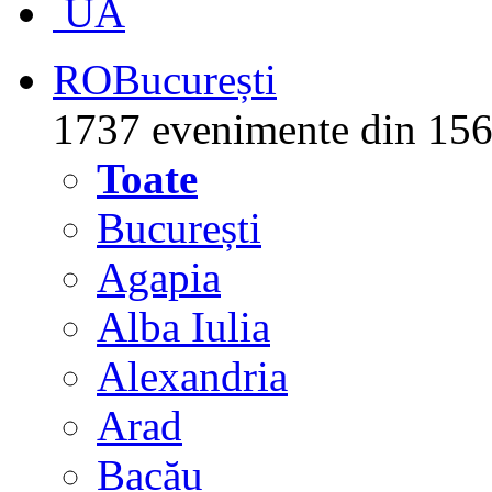
UA
RO
București
1737 evenimente din 156
Toate
București
Agapia
Alba Iulia
Alexandria
Arad
Bacău