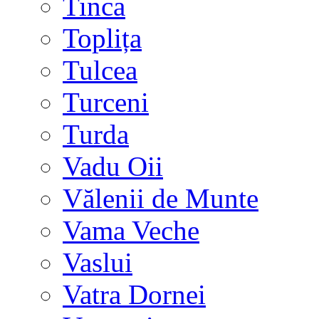
Tinca
Toplița
Tulcea
Turceni
Turda
Vadu Oii
Vălenii de Munte
Vama Veche
Vaslui
Vatra Dornei