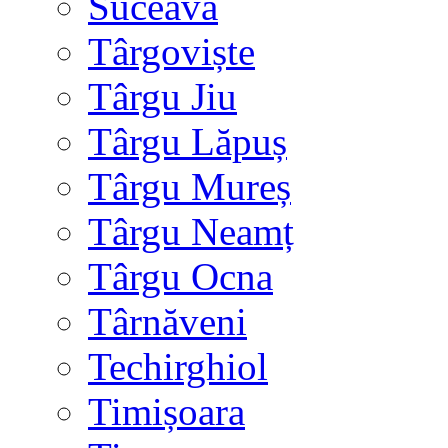
Suceava
Târgoviște
Târgu Jiu
Târgu Lăpuș
Târgu Mureș
Târgu Neamț
Târgu Ocna
Târnăveni
Techirghiol
Timișoara