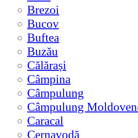
Brezoi
Bucov
Buftea
Buzău
Călărași
Câmpina
Câmpulung
Câmpulung Moldoven
Caracal
Cernavodă