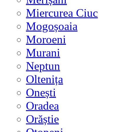
Miercurea Ciuc
Mogoșoaia
Moroeni
Murani
Neptun
Oltenița
Onești
Oradea
Orăștie