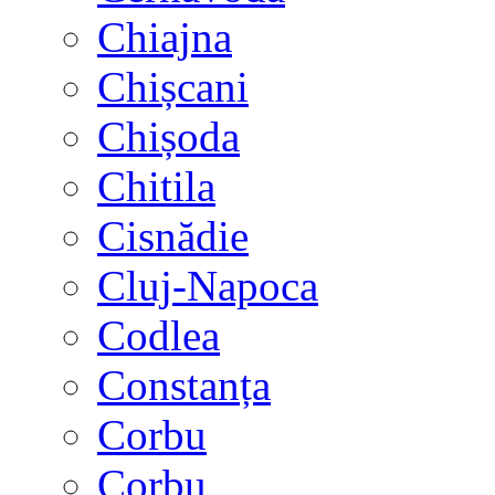
Chiajna
Chișcani
Chișoda
Chitila
Cisnădie
Cluj-Napoca
Codlea
Constanța
Corbu
Corbu