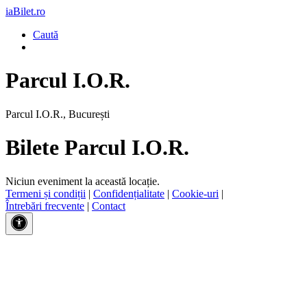
iaBilet.ro
Caută
Parcul I.O.R.
Parcul I.O.R., București
Bilete Parcul I.O.R.
Niciun eveniment la această locație.
Termeni și condiții
|
Confidențialitate
|
Cookie-uri
|
Întrebări frecvente
|
Contact