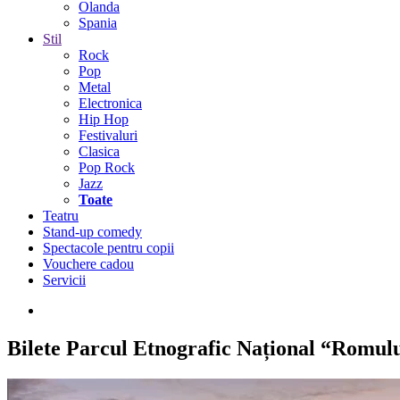
Olanda
Spania
Stil
Rock
Pop
Metal
Electronica
Hip Hop
Festivaluri
Clasica
Pop Rock
Jazz
Toate
Teatru
Stand-up comedy
Spectacole pentru copii
Vouchere cadou
Servicii
Bilete
Parcul Etnografic Național “Romul