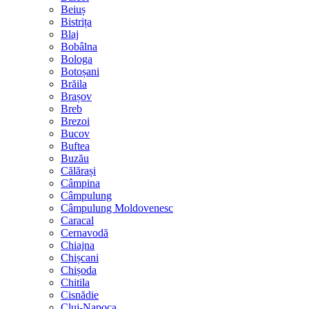
Beiuș
Bistrița
Blaj
Bobâlna
Bologa
Botoșani
Brăila
Brașov
Breb
Brezoi
Bucov
Buftea
Buzău
Călărași
Câmpina
Câmpulung
Câmpulung Moldovenesc
Caracal
Cernavodă
Chiajna
Chișcani
Chișoda
Chitila
Cisnădie
Cluj-Napoca