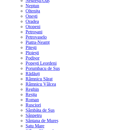
Negrești-Oaș
Neptun
Oltenița
Onești
Oradea
Otopeni
Petroșani
Petrovaselo
Piatra-Neamț
Pitești
Ploiești
Podișor
Popești Leordeni
Porumbacu de Sus
Rădăuți
Râmnicu Sărat
Râmnicu Vâlcea
Reghin
Reșița
Roman
Rusciori
Sâmbăta de Sus
Sânpetru
Sântana de Mureș
Satu Mare