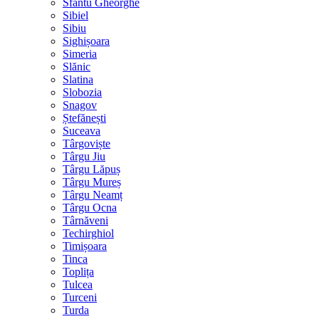
Sfântu Gheorghe
Sibiel
Sibiu
Sighișoara
Simeria
Slănic
Slatina
Slobozia
Snagov
Ștefănești
Suceava
Târgoviște
Târgu Jiu
Târgu Lăpuș
Târgu Mureș
Târgu Neamț
Târgu Ocna
Târnăveni
Techirghiol
Timișoara
Tinca
Toplița
Tulcea
Turceni
Turda