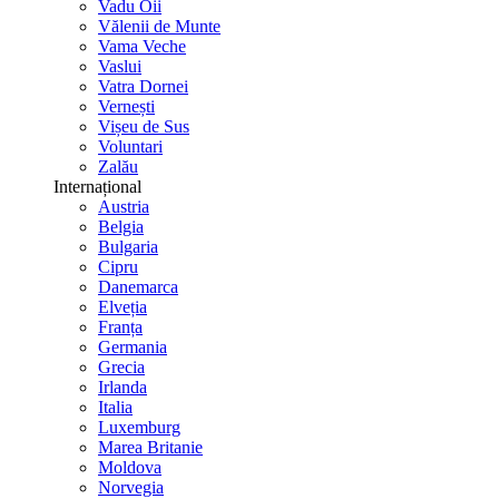
Vadu Oii
Vălenii de Munte
Vama Veche
Vaslui
Vatra Dornei
Vernești
Vișeu de Sus
Voluntari
Zalău
Internațional
Austria
Belgia
Bulgaria
Cipru
Danemarca
Elveția
Franța
Germania
Grecia
Irlanda
Italia
Luxemburg
Marea Britanie
Moldova
Norvegia