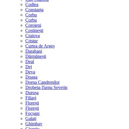
Codlea
Constanța
Corbu
Corbu
Coroieni
Costinești
Craiova
Cristur
Curtea de Argeș
Darabani
Dărmănești
Deal
Dej
Deva
Doaga
Dorna Candrenilor
Drobeta-Turnu Severin
Durușa
Filiași
Florești
Florești
Focșani
Galați
Ghimbav
Giurgiu