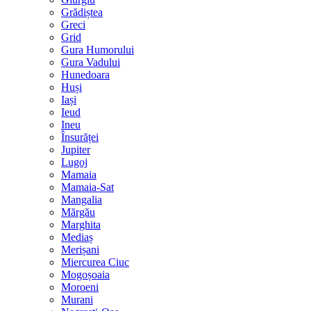
Grădiștea
Greci
Grid
Gura Humorului
Gura Vadului
Hunedoara
Huși
Iași
Ieud
Ineu
Însurăței
Jupiter
Lugoj
Mamaia
Mamaia-Sat
Mangalia
Mărgău
Marghita
Mediaș
Merișani
Miercurea Ciuc
Mogoșoaia
Moroeni
Murani