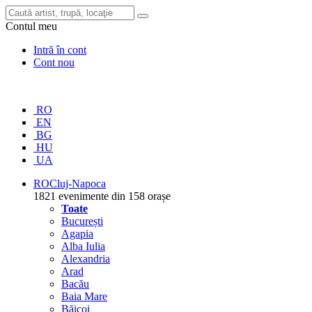
Contul meu
Intră în cont
Cont nou
RO
EN
BG
HU
UA
RO
Cluj-Napoca
1821 evenimente din 158 orașe
Toate
București
Agapia
Alba Iulia
Alexandria
Arad
Bacău
Baia Mare
Băicoi