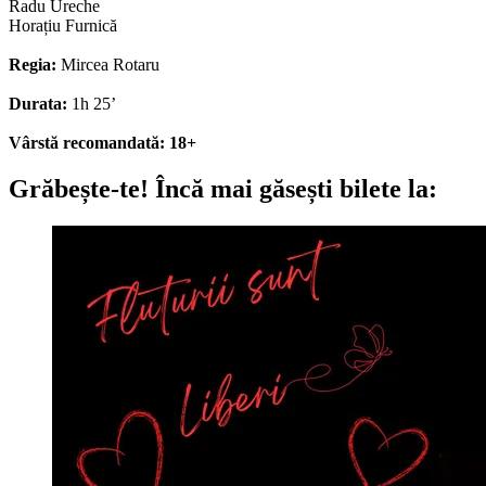
Radu Ureche
Horațiu Furnică
Regia:
Mircea Rotaru
Durata:
1h 25’
Vârstă recomandată: 18+
Grăbește-te!
Încă mai găsești bilete la: