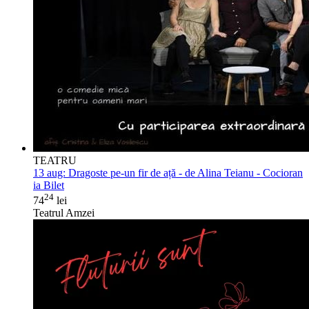
TEATRU
13 aug:
Dragoste pe-un fir de ață - de Alina Teianu - Cocioran
ia Bilet
24
74
lei
Teatrul Amzei