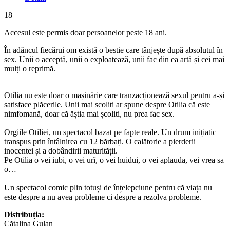
18
Accesul este permis doar persoanelor peste 18 ani.
În adâncul fiecărui om există o bestie care tânjește după absolutul în
sex. Unii o acceptă, unii o exploatează, unii fac din ea artă și cei mai
mulți o reprimă.
Otilia nu este doar o mașinărie care tranzacționează sexul pentru a-și
satisface plăcerile. Unii mai scoliti ar spune despre Otilia că este
nimfomană, doar că ăștia mai școliti, nu prea fac sex.
Orgiile Otiliei, un spectacol bazat pe fapte reale. Un drum inițiatic
transpus prin întâlnirea cu 12 bărbați. O calătorie a pierderii
inocentei și a dobândirii maturității.
Pe Otilia o vei iubi, o vei urî, o vei huidui, o vei aplauda, vei vrea sa
o…
Un spectacol comic plin totuși de înțelepciune pentru că viața nu
este despre a nu avea probleme ci despre a rezolva probleme.
Distribuția:
Cătalina Gulan