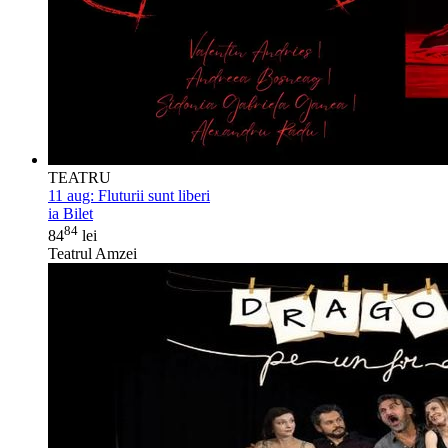
TEATRU
11 aug:
Fluturii sunt liberi
ia Bilet
84
84
lei
Teatrul Amzei