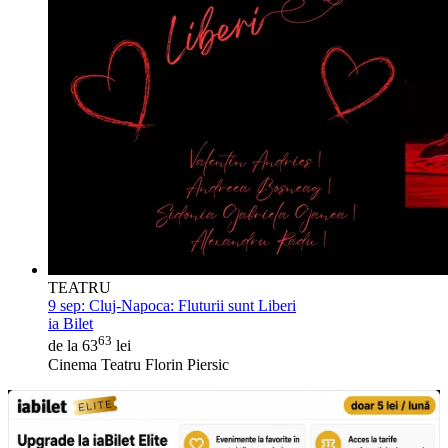
TEATRU
9 sep:
Cluj-Napoca: Fluturii sunt Liberi
ia Bilet
63
de la 63
lei
Cinema Teatru Florin Piersic