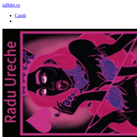
iaBilet.ro
Caută