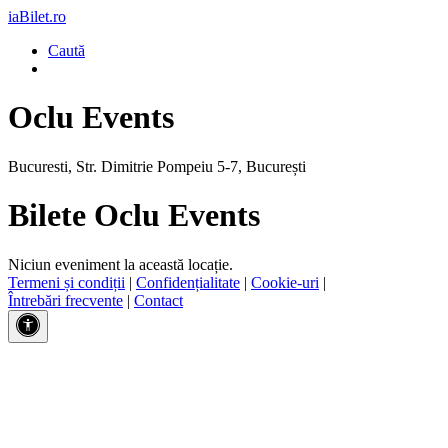
iaBilet.ro
Caută
Oclu Events
Bucuresti, Str. Dimitrie Pompeiu 5-7, București
Bilete Oclu Events
Niciun eveniment la această locație.
Termeni și condiții
|
Confidențialitate
|
Cookie-uri
|
Întrebări frecvente
|
Contact