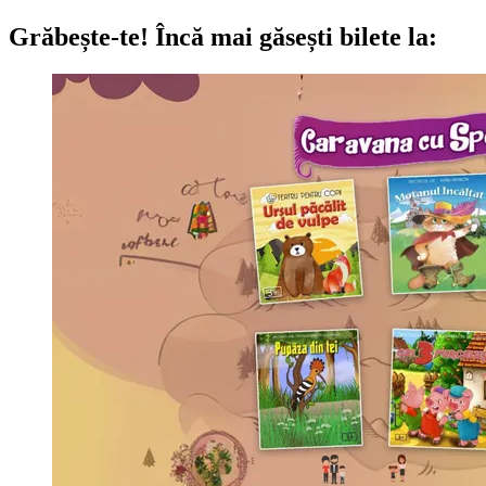
Grăbește-te!
Încă mai găsești bilete la: