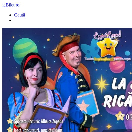
iaBilet.ro
Caută