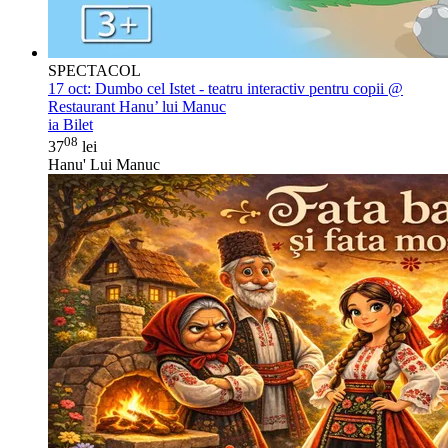
SPECTACOL
17 oct:
Dumbo cel Istet - teatru interactiv pentru copii @
Restaurant Hanu’ lui Manuc
ia Bilet
08
37
lei
Hanu' Lui Manuc