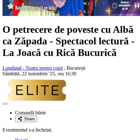
O petrecere de poveste cu Albă
ca Zăpada - Spectacol lecturǎ -
La Joacă cu Rică Bucurică
Lumiland - Teatru pentru copii
, București
Sâmbătă, 22 noiembrie '25, ora 16:30
Adaugă
la
Comandă bilete
favorite
Share
Evenimentul s-a încheiat.