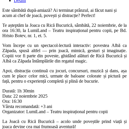
Detalii
Este sâmbătă după-amiază? Ai terminat prânzul, ai făcut nani și
acum ai chef de joacă, povești și distracție? Perfect!
Te așteptăm la Joaca cu Rică Bucurică, sâmbătă, 22 noiembrie, de la
ora 16:30, la LumiLand – Teatru inspirațional pentru copii, pe Bd.
Hristo Botev, nr. 1, et. 5.
Vom începe cu un spectacol-lectură interactiv: povestea Albă ca
Zăpada, spusă altfel — prin joacă, mimică, gesturi și imaginație.
Copiii vor fi parte din poveste, ghidând alături de Rică Bucurică și
Albă ca Zăpada întâmplările din regatul magic.
Apoi, distracția continuă cu jocuri, concursuri, muzică și dans, așa
cum le place celor mici, urmate de baloane colorate și pictură pe
față, pentru o experiență completă și plină de bucurie.
Durată: 1h 30min
Data: 22 noiembrie 2025
Ora: 16:30
Vârsta recomandată: +3 ani
Organizator: LumiLand – Teatru inspirațional pentru copii
La Joacă cu Rică Bucurică – acolo unde poveștile prind viață și
joaca devine cea mai frumoasă aventură!