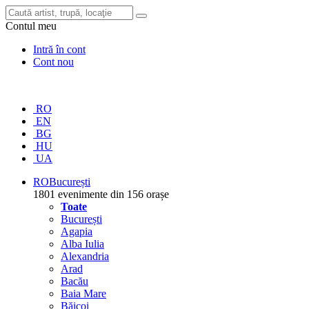
Contul meu
Intră în cont
Cont nou
RO
EN
BG
HU
UA
RO
București
1801 evenimente din 156 orașe
Toate
București
Agapia
Alba Iulia
Alexandria
Arad
Bacău
Baia Mare
Băicoi