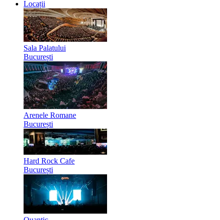
Locații
Sala Palatului
București
Arenele Romane
București
Hard Rock Cafe
București
Quantic