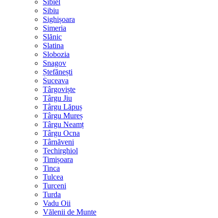
Sibiel
Sibiu
Sighișoara
Simeria
Slănic
Slatina
Slobozia
Snagov
Ștefănești
Suceava
Târgoviște
Târgu Jiu
Târgu Lăpuș
Târgu Mureș
Târgu Neamț
Târgu Ocna
Târnăveni
Techirghiol
Timișoara
Tinca
Tulcea
Turceni
Turda
Vadu Oii
Vălenii de Munte