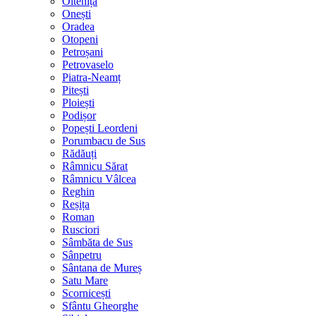
Oltenița
Onești
Oradea
Otopeni
Petroșani
Petrovaselo
Piatra-Neamț
Pitești
Ploiești
Podișor
Popești Leordeni
Porumbacu de Sus
Rădăuți
Râmnicu Sărat
Râmnicu Vâlcea
Reghin
Reșița
Roman
Rusciori
Sâmbăta de Sus
Sânpetru
Sântana de Mureș
Satu Mare
Scornicești
Sfântu Gheorghe