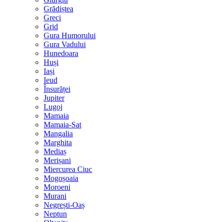
Grădiștea
Greci
Grid
Gura Humorului
Gura Vadului
Hunedoara
Huși
Iași
Ieud
Însurăței
Jupiter
Lugoj
Mamaia
Mamaia-Sat
Mangalia
Marghita
Mediaș
Merișani
Miercurea Ciuc
Mogoșoaia
Moroeni
Murani
Negrești-Oaș
Neptun