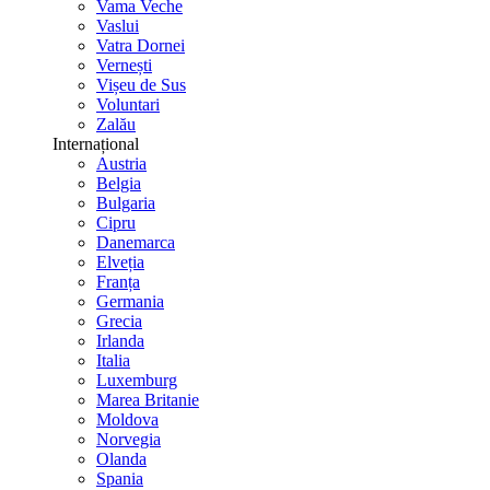
Vama Veche
Vaslui
Vatra Dornei
Vernești
Vișeu de Sus
Voluntari
Zalău
Internațional
Austria
Belgia
Bulgaria
Cipru
Danemarca
Elveția
Franța
Germania
Grecia
Irlanda
Italia
Luxemburg
Marea Britanie
Moldova
Norvegia
Olanda
Spania