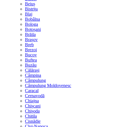
Beiuș
Bistrița
Blaj
Bobâlna
Bologa
Botoșani
Brăila
Brașov
Breb
Brezoi
Bucov
Buftea
Buzău
Călărași
Câmpina
Câmpulung
Câmpulung Moldovenesc
Caracal
Cernavodă
Chiajna
Chișcani
Chișoda
Chitila
Cisnădie
Cluj-Napoca