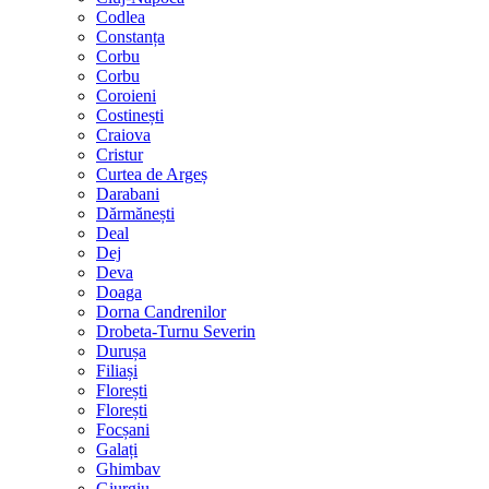
Codlea
Constanța
Corbu
Corbu
Coroieni
Costinești
Craiova
Cristur
Curtea de Argeș
Darabani
Dărmănești
Deal
Dej
Deva
Doaga
Dorna Candrenilor
Drobeta-Turnu Severin
Durușa
Filiași
Florești
Florești
Focșani
Galați
Ghimbav
Giurgiu