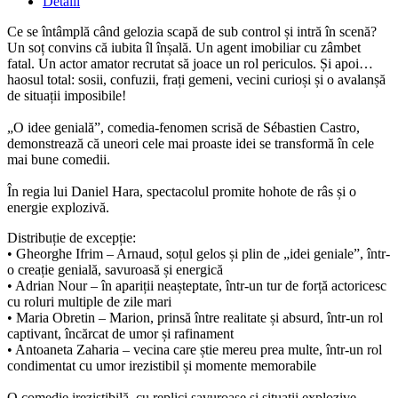
Detalii
Ce se întâmplă când gelozia scapă de sub control și intră în scenă?
Un soț convins că iubita îl înșală. Un agent imobiliar cu zâmbet
fatal. Un actor amator recrutat să joace un rol periculos. Și apoi…
haosul total: sosii, confuzii, frați gemeni, vecini curioși și o avalanșă
de situații imposibile!
„O idee genială”, comedia-fenomen scrisă de Sébastien Castro,
demonstrează că uneori cele mai proaste idei se transformă în cele
mai bune comedii.
În regia lui Daniel Hara, spectacolul promite hohote de râs și o
energie explozivă.
Distribuție de excepție:
• Gheorghe Ifrim – Arnaud, soțul gelos și plin de „idei geniale”, într-
o creație genială, savuroasă și energică
• Adrian Nour – în apariții neașteptate, într-un tur de forță actoricesc
cu roluri multiple de zile mari
• Maria Obretin – Marion, prinsă între realitate și absurd, într-un rol
captivant, încărcat de umor și rafinament
• Antoaneta Zaharia – vecina care știe mereu prea multe, într-un rol
condimentat cu umor irezistibil și momente memorabile
O comedie irezistibilă, cu replici savuroase și situații explozive.