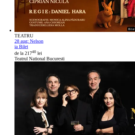
TEATRU
28 aug:
Nelson
ia Bilet
40
de la 217
lei
Teatrul National Bucuresti