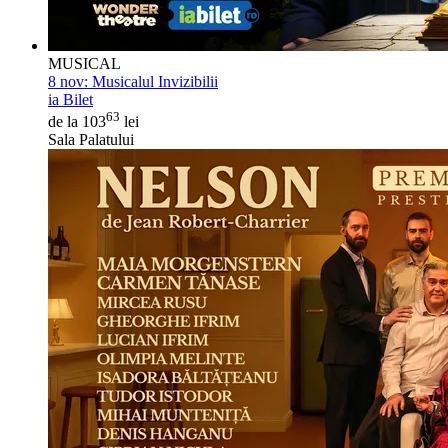
MUSICAL
8 nov:
Musicalul Invizibilii
ia Bilet
63
de la 103
lei
Sala Palatului