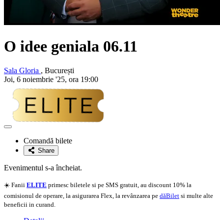
O idee geniala 06.11
Sala Gloria
, București
Joi, 6 noiembrie '25, ora 19:00
Adaugă
la
Comandă bilete
favorite
Share
Evenimentul s-a încheiat.
☀️ Fanii
ELITE
primesc biletele si pe SMS gratuit, au discount 10% la
comisionul de operare, la asigurarea Flex, la revânzarea pe
dăBilet
si multe alte
beneficii in curand.