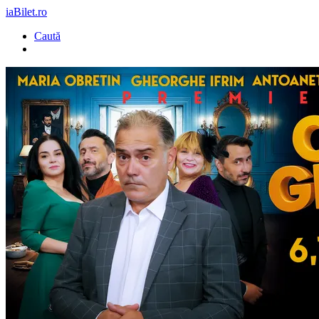
iaBilet.ro
Caută