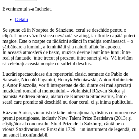
Evenimentul s-a încheiat.
Detalii
Se spune că în Noaptea de Sânziene, cerul se deschide pentru o
clipă. Lumea văzută și cea nevăzută se ating, iar florile capătă puteri
magice. Este o noapte cu rădăcini adânci în tradiția românească – o
sărbătoare a luminii, a feminității și a naturii aflate în apogeu.
În această atmosferă de basm, muzica devine liant între lumi: între
real și fantastic, între trecut și prezent, între sunet și vis. Vă invităm
să celebrați această noapte cu sufletul deschis.
Lucrări spectaculoase din repertoriul clasic, semnate de Pablo de
Sarasate, Niccolò Paganini, Henryk Wieniawski, Anton Rubinstein
și Astor Piazzolla, vor fi interpretate de doi dintre cei mai apreciați
muzicieni români ai momentului – violonistul Răzvan Stoica și
pianista Andreea Stoica, alături de Kamerata Stradivarius, într-o
seară care promite să deschidă nu doar cerul, ci și inima publicului.
Răzvan Stoica, violonist de talie internațională, distins cu numeroase
premii prestigioase, inclusiv New Talent Prize Bratislava (2013) și
câștigător al concursului Strad Prize de la Salzburg, cântă pe o
vioară Stradivarius ex-Ernst din 1729 – un instrument de legendă, cu
un sunet inconfundabil.