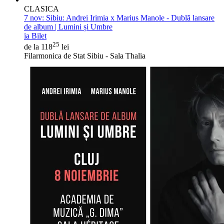
CLASICA
7 nov:
Sibiu: Andrei Irimia x Marius Manole - Dublă lansare
de album | Lumini și Umbre
ia Bilet
25
de la 118
lei
Filarmonica de Stat Sibiu - Sala Thalia