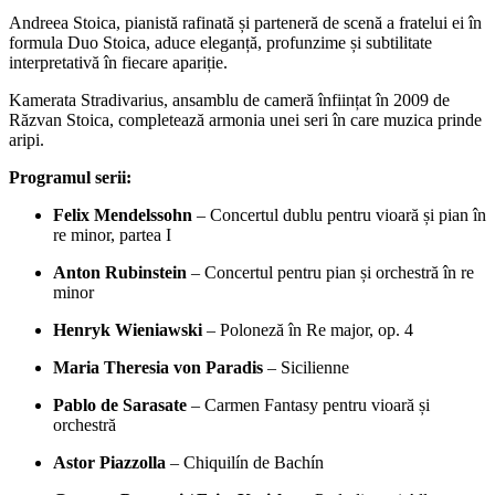
Andreea Stoica, pianistă rafinată și parteneră de scenă a fratelui ei în
formula Duo Stoica, aduce eleganță, profunzime și subtilitate
interpretativă în fiecare apariție.
Kamerata Stradivarius, ansamblu de cameră înființat în 2009 de
Răzvan Stoica, completează armonia unei seri în care muzica prinde
aripi.
Programul serii:
Felix Mendelssohn
– Concertul dublu pentru vioară și pian în
re minor, partea I
Anton Rubinstein
– Concertul pentru pian și orchestră în re
minor
Henryk Wieniawski
– Poloneză în Re major, op. 4
Maria Theresia von Paradis
– Sicilienne
Pablo de Sarasate
– Carmen Fantasy pentru vioară și
orchestră
Astor Piazzolla
– Chiquilín de Bachín