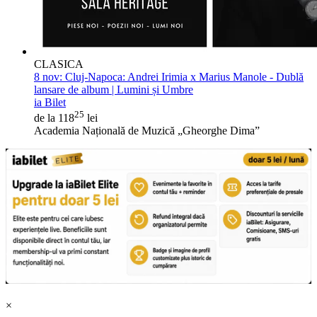
CLASICA
8 nov:
Cluj-Napoca: Andrei Irimia x Marius Manole - Dublă
lansare de album | Lumini și Umbre
ia Bilet
25
de la 118
lei
Academia Națională de Muzică „Gheorghe Dima”
×