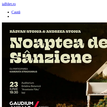
iaBilet.ro
Caută