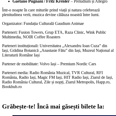
Gaetano Pugnani / Fritz Kreisler
– Preludium și Allegro
Într-o noapte în care miturile prind viață și natura celebrează
plenitudinea verii, muzica devine călăuza noastră între lumi.
Organizator: Fundația Culturală Gaudium Animae
Parteneri: Fusion Towers, Grup ETA, Raza Clinic, Wink Public
Multimedia, NOIR Coffee Roasters
Parteneri instituționali: Universitatea „Alexandru Ioan Cuza” din
Iași, Grădina Botanică „Anastasie Fătu” din Iași, Muzeul Național al
Literaturii Române Iași
Partener de mobilitate: Volvo Iași – Premium Nordic Cars
Parteneri media: Radio România Muzical, TVR Cultural, RFI
România, Radio Iași, Magic FM Iași, HIT Radio Iași, Ziarul de Iași,
Radio România Cultural, Zile și nopți, Ziarul Metropolis, Happ.ro,
Bookhub.ro
Grăbește-te!
Încă mai găsești bilete la: