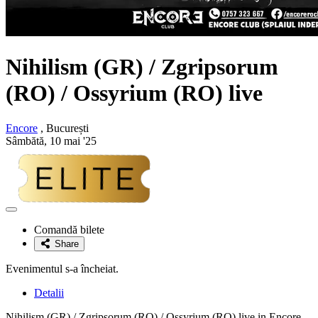
Nihilism (GR) / Zgripsorum
(RO) / Ossyrium (RO) live
Encore
, București
Sâmbătă, 10 mai '25
Adaugă
la
Comandă bilete
favorite
Share
Evenimentul s-a încheiat.
Detalii
Nihilism (GR) / Zgripsorum (RO) / Ossyrium (RO) live in Encore