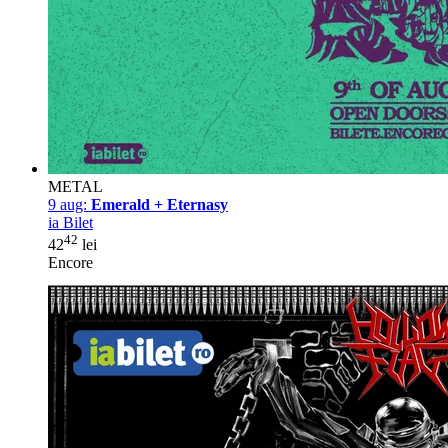
METAL
9 aug:
Emerald + Eternasy
ia Bilet
42
42
lei
Encore