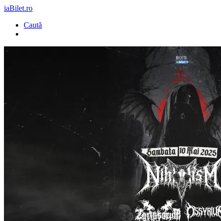
iaBilet.ro
Caută