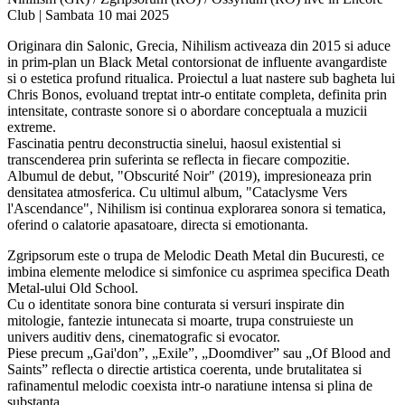
Club | Sambata 10 mai 2025
Originara din Salonic, Grecia, Nihilism activeaza din 2015 si aduce
in prim-plan un Black Metal contorsionat de influente avangardiste
si o estetica profund ritualica. Proiectul a luat nastere sub bagheta lui
Chris Bonos, evoluand treptat intr-o entitate completa, definita prin
intensitate, contraste sonore si o abordare conceptuala a muzicii
extreme.
Fascinatia pentru deconstructia sinelui, haosul existential si
transcenderea prin suferinta se reflecta in fiecare compozitie.
Albumul de debut, "Obscurité Noir" (2019), impresioneaza prin
densitatea atmosferica. Cu ultimul album, "Cataclysme Vers
l'Ascendance", Nihilism isi continua explorarea sonora si tematica,
oferind o calatorie apasatoare, directa si emotionanta.
Zgripsorum este o trupa de Melodic Death Metal din Bucuresti, ce
imbina elemente melodice si simfonice cu asprimea specifica Death
Metal-ului Old School.
Cu o identitate sonora bine conturata si versuri inspirate din
mitologie, fantezie intunecata si moarte, trupa construieste un
univers auditiv dens, cinematografic si evocator.
Piese precum „Gai'don”, „Exile”, „Doomdiver” sau „Of Blood and
Saints” reflecta o directie artistica coerenta, unde brutalitatea si
rafinamentul melodic coexista intr-o naratiune intensa si plina de
substanta.