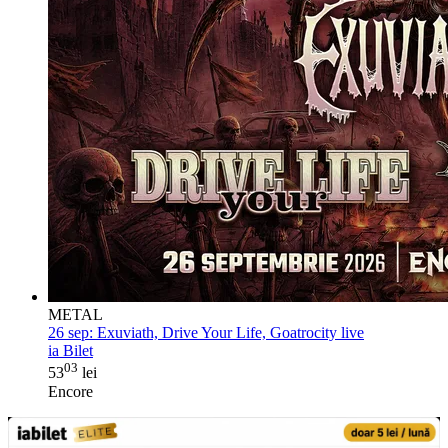
METAL
26 sep:
Exuviath, Drive Your Life, Goatrocity live
ia Bilet
03
53
lei
Encore