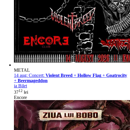
METAL
14 aug:
Concert:
Violent Breed
+
Hollow Flag
+
Goatrocity
+
Beermageddon
ia Bilet
12
37
lei
Encore