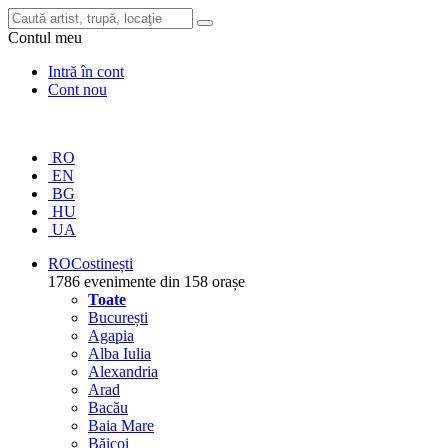
Contul meu
Intră în cont
Cont nou
RO
EN
BG
HU
UA
RO
Costinești
1786 evenimente din 158 orașe
Toate
București
Agapia
Alba Iulia
Alexandria
Arad
Bacău
Baia Mare
Băicoi