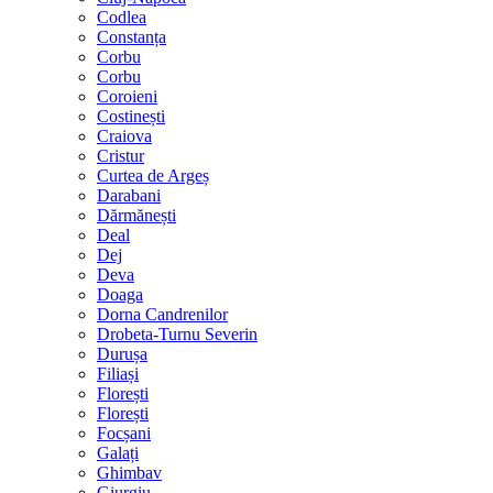
Codlea
Constanța
Corbu
Corbu
Coroieni
Costinești
Craiova
Cristur
Curtea de Argeș
Darabani
Dărmănești
Deal
Dej
Deva
Doaga
Dorna Candrenilor
Drobeta-Turnu Severin
Durușa
Filiași
Florești
Florești
Focșani
Galați
Ghimbav
Giurgiu