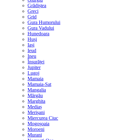
Grădiștea
Greci
Grid
Gura Humorului
Gura Vadului
Hunedoara
Huși
Iași
Ieud
Ineu
Însurăței
Jupiter
Lugoj
Mamaia
Mamaia-Sat
Mangalia
Mărgău
Marghita
Mediaș
Merișani
Miercurea Ciuc
Mogoșoaia
Moroeni
Murani