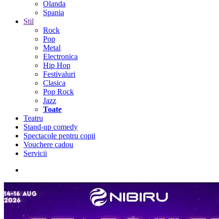
Olanda
Spania
Stil
Rock
Pop
Metal
Electronica
Hip Hop
Festivaluri
Clasica
Pop Rock
Jazz
Toate
Teatru
Stand-up comedy
Spectacole pentru copii
Vouchere cadou
Servicii