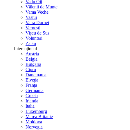
Vadu Oii
Vălenii de Munte
Vama Veche
Vaslui
Vatra Dornei
Vernești
Vișeu de Sus
Voluntari
Zalău
Internațional
Austria
Belgia
Bulgaria
Cipru
Danemarca
Elveția
Franța
Germania
Grecia
Irlanda
Italia
Luxemburg
Marea Britanie
Moldova
Norvegia