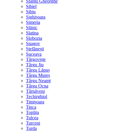
Sfântu Gheorghe
Sibiel
Sibiu
Sighișoara
Simeria
Slănic
Slatina
Slobozia
Snagov
Ștefănești
Suceava
Târgoviște
Târgu Jiu
Târgu Lăpuș
Târgu Mureș
Târgu Neamț
Târgu Ocna
Târnăveni
Techirghiol
Timișoara
Tinca
Toplița
Tulcea
Turceni
Turda