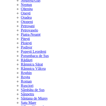
Negrești-Oaș
Neptun
Oltenița
Onești
Oradea
Otopeni
Petroșani
Petrovaselo
Piatra-Neamț
Pitești
Ploiești
Podișor
Popești Leordeni
Porumbacu de Sus
Rădăuți
Râmnicu Sărat
Râmnicu Vâlcea
Reghin
Reșița
Roman
Rusciori
Sâmbăta de Sus
Sânpetru
Sântana de Mureș
Satu Mare