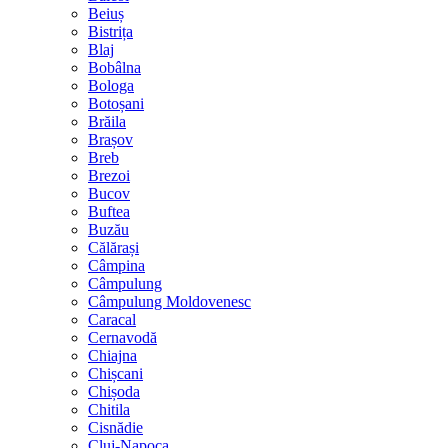
Beiuș
Bistrița
Blaj
Bobâlna
Bologa
Botoșani
Brăila
Brașov
Breb
Brezoi
Bucov
Buftea
Buzău
Călărași
Câmpina
Câmpulung
Câmpulung Moldovenesc
Caracal
Cernavodă
Chiajna
Chișcani
Chișoda
Chitila
Cisnădie
Cluj-Napoca