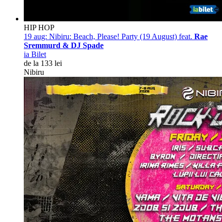
HIP HOP
19 aug:
Nibiru: Beach, Please! Party (19 August) feat.
Rae
Sremmurd & DJ Spade
ia Bilet
de la 133 lei
Nibiru