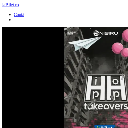
iaBilet.ro
Caută