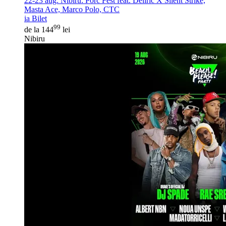
22-23 aug:
Nibiru: Porc Fest feat. Deliric X Silent Strike,
Masta Ace, Marco Polo, CTC
ia Bilet
99
de la 144
lei
Nibiru