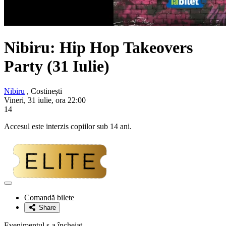
Nibiru: Hip Hop Takeovers
Party (31 Iulie)
Nibiru
, Costinești
Vineri, 31 iulie, ora 22:00
14
Accesul este interzis copiilor sub 14 ani.
Adaugă
la
Comandă bilete
favorite
Share
Evenimentul s-a încheiat.