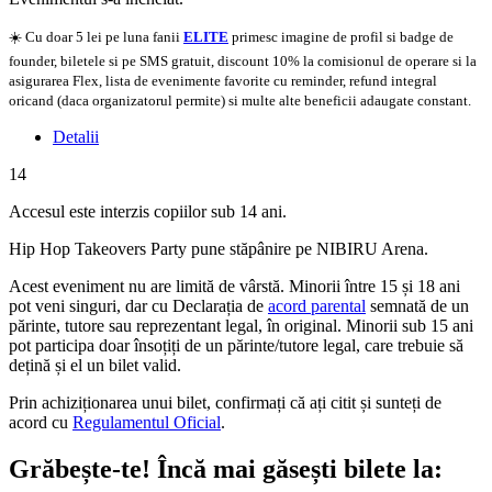
☀️ Cu doar 5 lei pe luna fanii
ELITE
primesc imagine de profil si badge de
founder, biletele si pe SMS gratuit, discount 10% la comisionul de operare si la
asigurarea Flex, lista de evenimente favorite cu reminder, refund integral
oricand (daca organizatorul permite) si multe alte beneficii adaugate constant.
Detalii
14
Accesul este interzis copiilor sub 14 ani.
Hip Hop Takeovers Party pune stăpânire pe NIBIRU Arena.
Acest eveniment nu are limită de vârstă. Minorii între 15 și 18 ani
pot veni singuri, dar cu Declarația de
acord parental
semnată de un
părinte, tutore sau reprezentant legal, în original. Minorii sub 15 ani
pot participa doar însoțiți de un părinte/tutore legal, care trebuie să
dețină și el un bilet valid.
Prin achiziționarea unui bilet, confirmați că ați citit și sunteți de
acord cu
Regulamentul Oficial
.
Grăbește-te!
Încă mai găsești bilete la: