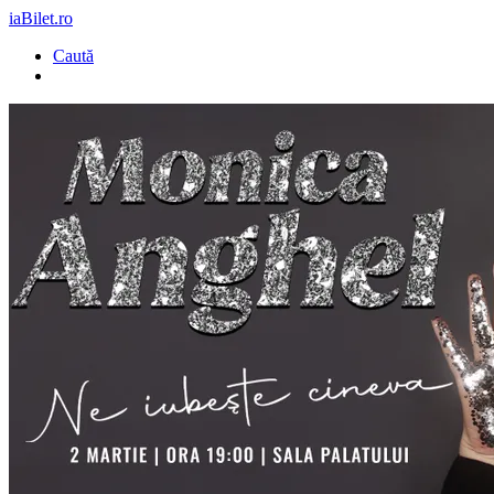
iaBilet.ro
Caută