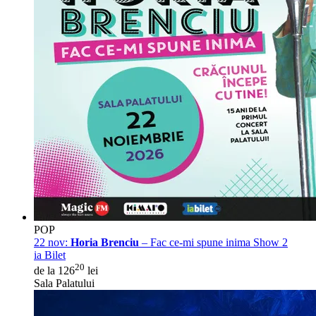
POP
22 nov:
Horia Brenciu
– Fac ce-mi spune inima Show 2
ia Bilet
20
de la 126
lei
Sala Palatului