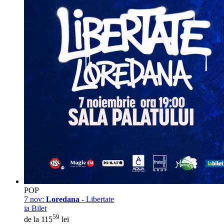
POP
7 nov:
Loredana
- Libertate
ia Bilet
59
de la 115
lei