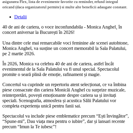
asigurarea Flex, lista de evenimente favorite cu reminder, refund integral
oricand (daca organizatorul permite) si multe alte beneficii adaugate constant.
Detalii
40 de ani de cariera, o voce inconfundabila - Monica Anghel¸ în
concert aniversar la București în 2026!
Una dintre cele mai remarcabile voci feminine ale scenei autohtone,
Monica Anghel, va susține un concert memorabil la Sala Palatului,
pe 2 martie 2026.
În 2026, Monica va celebra 40 de ani de cariera, astfel încât
evenimentul de la Sala Palatului va fi unul special. Spectacolul
promite o seară plină de emoție, rafinament și magie.
Concertul va cuprinde un repertoriu atent selecționat, ce va îmbina
piese consacrate din cariera Monicăi Anghel cu surprize muzicale,
reinterpretări, povești emoționante despre cariera sa și invitați
speciali. Scenografia, atmosfera și acustica Sălii Palatului vor
completa experiența unicǎ pentru fanii sai.
Spectacolul va include piese emblematice precum “Ești învingǎtor”,
“Spune-mi”, Dau viața mea pentru o iubire”, dar și lansari recente
precum “Imun la Te iubesc”!