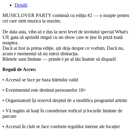
Detalii
MUSICLOVER PARTY continuă cu ediția #2 — o noapte pentru
cei care simt muzica la maxim.
De data asta, vibe-ul e dus la next level de invitatul special What's
UP, gata să aprindă ringul cu un show care te ține în priză toată
noaptea.
Dacă ai fost la prima ediție, știi deja despre ce vorbim. Dacă nu,
acum e momentul să nu ratezi distracția.
Biletele sunt limitate — prinde-l pe al tău înainte să dispară!
Reguli de Acces:
• Accesul se face pe baza biletului valid
• Evenimentul este destinat persoanelor 18+
• Organizatorii își rezervă dreptul de a modifica programul artistic
• Vă rugăm să luați în considerare traficul și locurile limitate de
parcare
• Accesul în club se face conform regulilor interne ale locației