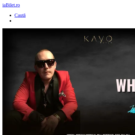
iaBilet.ro
Caută