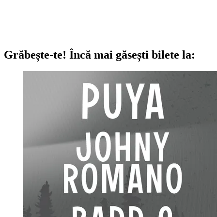
Grăbește-te!
Încă mai găsești bilete la: