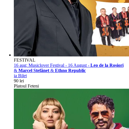
FESTIVAL
16 aug:
Musiclover Festival - 16 August -
Leo de la Roșiori
&
Marcel Stefăneț
&
Ethno Republic
ia Bilet
90 lei
Platoul Feteni