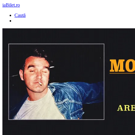
iaBilet.ro
Caută