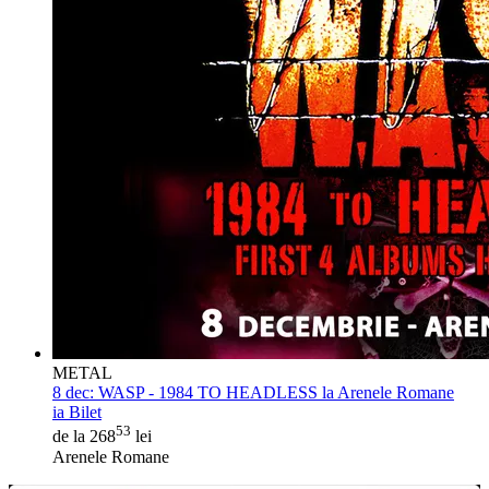
METAL
8 dec:
WASP - 1984 TO HEADLESS la Arenele Romane
ia Bilet
53
de la 268
lei
Arenele Romane