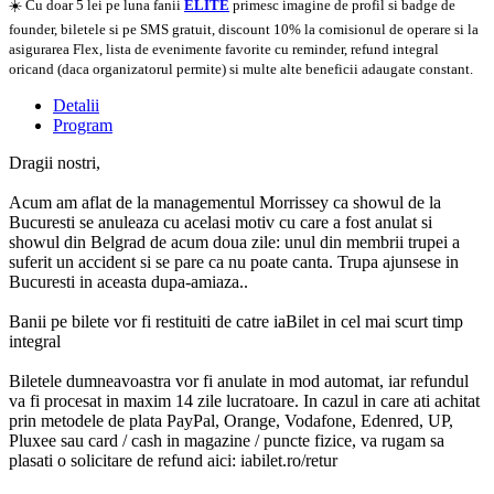
☀️ Cu doar 5 lei pe luna fanii
ELITE
primesc imagine de profil si badge de
founder, biletele si pe SMS gratuit, discount 10% la comisionul de operare si la
asigurarea Flex, lista de evenimente favorite cu reminder, refund integral
oricand (daca organizatorul permite) si multe alte beneficii adaugate constant.
Detalii
Program
Dragii nostri,
Acum am aflat de la managementul Morrissey ca showul de la
Bucuresti se anuleaza cu acelasi motiv cu care a fost anulat si
showul din Belgrad de acum doua zile: unul din membrii trupei a
suferit un accident si se pare ca nu poate canta. Trupa ajunsese in
Bucuresti in aceasta dupa-amiaza..
Banii pe bilete vor fi restituiti de catre iaBilet in cel mai scurt timp
integral
Biletele dumneavoastra vor fi anulate in mod automat, iar refundul
va fi procesat in maxim 14 zile lucratoare. In cazul in care ati achitat
prin metodele de plata PayPal, Orange, Vodafone, Edenred, UP,
Pluxee sau card / cash in magazine / puncte fizice, va rugam sa
plasati o solicitare de refund aici: iabilet.ro/retur