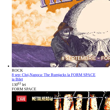
ROCK
8 sep:
Cluj-Napoca: The Rumjacks la FORM SPACE
ia Bilet
63
130
lei
FORM SPACE