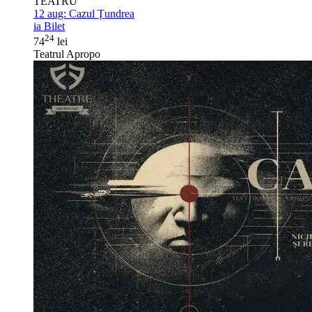
TEATRU
12 aug:
Cazul Țundrea
ia Bilet
24
74
lei
Teatrul Apropo