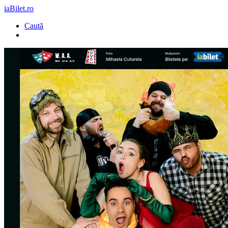
iaBilet.ro
Caută