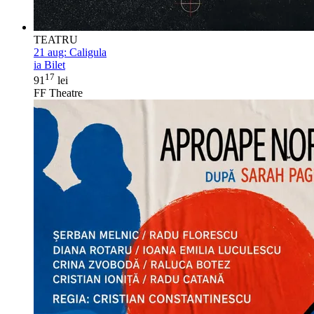
TEATRU
21 aug:
Caligula
ia Bilet
17
91
lei
FF Theatre