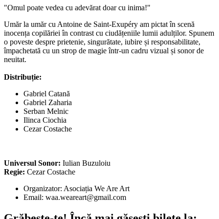
"Omul poate vedea cu adevărat doar cu inima!"
Umăr la umăr cu Antoine de Saint-Exupéry am pictat în scenă
inocența copilăriei în contrast cu ciudățeniile lumii adulților. Spunem
o poveste despre prietenie, singurătate, iubire și responsabilitate,
împachetată cu un strop de magie într-un cadru vizual și sonor de
neuitat.
Distribuție:
Gabriel Catană
Gabriel Zaharia
Serban Melnic
Ilinca Ciochia
Cezar Costache
Universul Sonor:
Iulian Buzuloiu
Regie:
Cezar Costache
Organizator: Asociația We Are Art
Email:
waa.weareart@gmail.com
Grăbește-te!
Încă mai găsești bilete la: