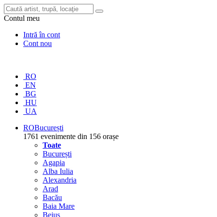
Contul meu
Intră în cont
Cont nou
RO
EN
BG
HU
UA
RO
București
1761 evenimente din 156 orașe
Toate
București
Agapia
Alba Iulia
Alexandria
Arad
Bacău
Baia Mare
Beiuș