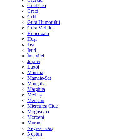
Grădiștea
Greci
Grid
Gura Humorului
Gura Vadului
Hunedoara
Huși
Iași
Ieud
Însurăței
Jupiter
Lugoj
Mamaia
Mamaia-Sat
Mangalia
Marghita
Mediaș
Merișani
Miercurea Ciuc
Mogoșoaia
Moroeni
Murani
Negrești-Oaș
Neptun