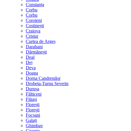
Constanța
Corbu
Corbu
Coroieni
Costinești
Craiova
Cristur
Curtea de Argeș
Darabani
Dărmănești
Deal
Dej
Deva
Doaga
Dorna Candrenilor
Drobeta-Turnu Severin
Durușa
Fălticeni
Filiași
Florești
Florești
Focșani
Galați
Ghimbav
Giurgiu