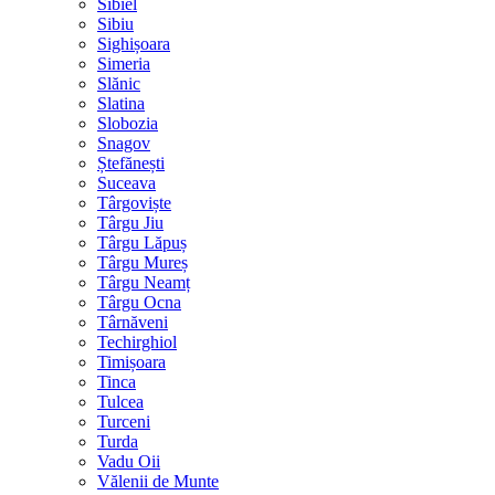
Sibiel
Sibiu
Sighișoara
Simeria
Slănic
Slatina
Slobozia
Snagov
Ștefănești
Suceava
Târgoviște
Târgu Jiu
Târgu Lăpuș
Târgu Mureș
Târgu Neamț
Târgu Ocna
Târnăveni
Techirghiol
Timișoara
Tinca
Tulcea
Turceni
Turda
Vadu Oii
Vălenii de Munte