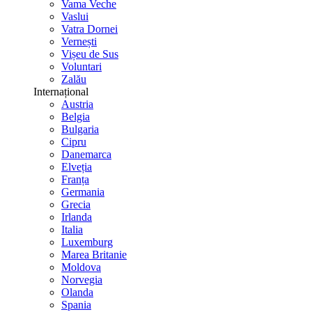
Vama Veche
Vaslui
Vatra Dornei
Vernești
Vișeu de Sus
Voluntari
Zalău
Internațional
Austria
Belgia
Bulgaria
Cipru
Danemarca
Elveția
Franța
Germania
Grecia
Irlanda
Italia
Luxemburg
Marea Britanie
Moldova
Norvegia
Olanda
Spania