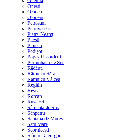
Oltenița
Onești
Oradea
Otopeni
Petroșani
Petrovaselo
Piatra-Neamț
Pitești
Ploiești
Podișor
Popești Leordeni
Porumbacu de Sus
Rădăuți
Râmnicu Sărat
Râmnicu Vâlcea
Reghin
Reșița
Roman
Rusciori
Sâmbăta de Sus
Sânpetru
Sântana de Mureș
Satu Mare
Scornicești
Sfântu Gheorghe