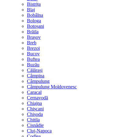
Bistrița
Blaj
Bobâlna
Bologa
Botoșani
Brăila
Brașov
Breb
Brezoi
Bucov
Buftea
Buzău
Călărași
Câmpina
Câmpulung
Câmpulung Moldovenesc
Caracal
Cernavodă
Chiajna
Chișcani
Chișoda
Chitila
Cisnădie
Cluj-Napoca
Codlea