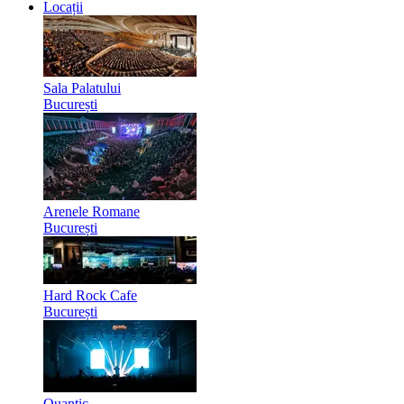
Locații
Sala Palatului
București
Arenele Romane
București
Hard Rock Cafe
București
Quantic