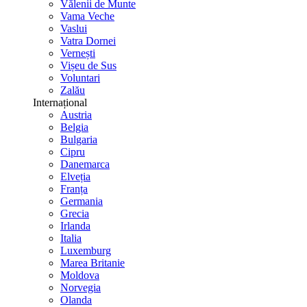
Vălenii de Munte
Vama Veche
Vaslui
Vatra Dornei
Vernești
Vișeu de Sus
Voluntari
Zalău
Internațional
Austria
Belgia
Bulgaria
Cipru
Danemarca
Elveția
Franța
Germania
Grecia
Irlanda
Italia
Luxemburg
Marea Britanie
Moldova
Norvegia
Olanda