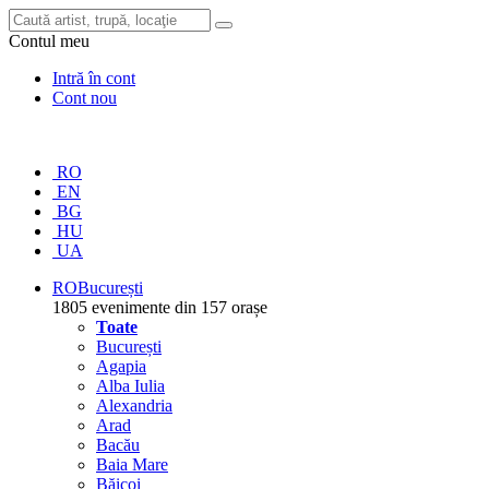
Contul meu
Intră în cont
Cont nou
RO
EN
BG
HU
UA
RO
București
1805 evenimente din 157 orașe
Toate
București
Agapia
Alba Iulia
Alexandria
Arad
Bacău
Baia Mare
Băicoi