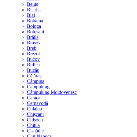
Beiuș
Bistrița
Blaj
Bobâlna
Bologa
Botoșani
Brăila
Brașov
Breb
Brezoi
Bucov
Buftea
Buzău
Călărași
Câmpina
Câmpulung
Câmpulung Moldovenesc
Caracal
Cernavodă
Chiajna
Chișcani
Chișoda
Chitila
Cisnădie
Cluj-Napoca