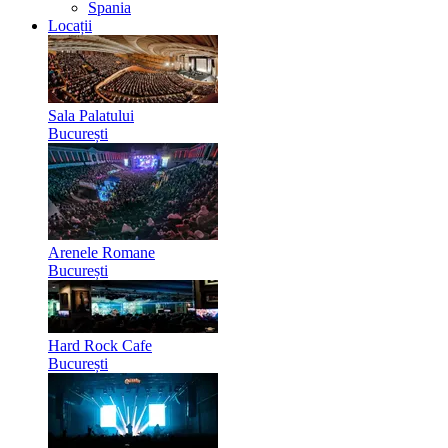
Spania
Locații
Sala Palatului
București
Arenele Romane
București
Hard Rock Cafe
București