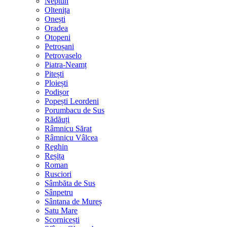
Neptun
Oltenița
Onești
Oradea
Otopeni
Petroșani
Petrovaselo
Piatra-Neamț
Pitești
Ploiești
Podișor
Popești Leordeni
Porumbacu de Sus
Rădăuți
Râmnicu Sărat
Râmnicu Vâlcea
Reghin
Reșița
Roman
Rusciori
Sâmbăta de Sus
Sânpetru
Sântana de Mureș
Satu Mare
Scornicești