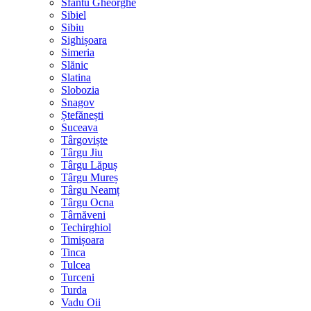
Sfântu Gheorghe
Sibiel
Sibiu
Sighișoara
Simeria
Slănic
Slatina
Slobozia
Snagov
Ștefănești
Suceava
Târgoviște
Târgu Jiu
Târgu Lăpuș
Târgu Mureș
Târgu Neamț
Târgu Ocna
Târnăveni
Techirghiol
Timișoara
Tinca
Tulcea
Turceni
Turda
Vadu Oii