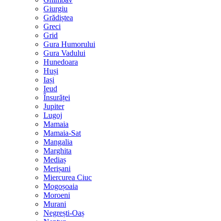
Giurgiu
Grădiștea
Greci
Grid
Gura Humorului
Gura Vadului
Hunedoara
Huși
Iași
Ieud
Însurăței
Jupiter
Lugoj
Mamaia
Mamaia-Sat
Mangalia
Marghita
Mediaș
Merișani
Miercurea Ciuc
Mogoșoaia
Moroeni
Murani
Negrești-Oaș