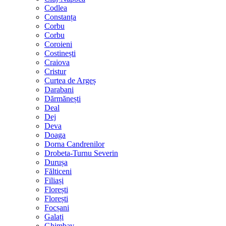
Codlea
Constanța
Corbu
Corbu
Coroieni
Costinești
Craiova
Cristur
Curtea de Argeș
Darabani
Dărmănești
Deal
Dej
Deva
Doaga
Dorna Candrenilor
Drobeta-Turnu Severin
Durușa
Fălticeni
Filiași
Florești
Florești
Focșani
Galați
Ghimbav