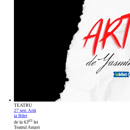
TEATRU
27 sep:
Artă
ia Bilet
63
de la 63
lei
Teatrul Amzei