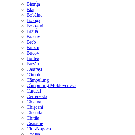
Bistrița
Blaj
Bobâlna
Bologa
Botoșani
Brăila
Brașov
Breb
Brezoi
Bucov
Buftea
Buzău
Călărași
Câmpina
Câmpulung
Câmpulung Moldovenesc
Caracal
Cernavodă
Chiajna
Chișcani
Chișoda
Chitila
Cisnădie
Cluj-Napoca
Codlea