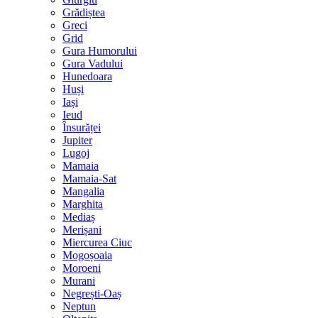
Grădiștea
Greci
Grid
Gura Humorului
Gura Vadului
Hunedoara
Huși
Iași
Ieud
Însurăței
Jupiter
Lugoj
Mamaia
Mamaia-Sat
Mangalia
Marghita
Mediaș
Merișani
Miercurea Ciuc
Mogoșoaia
Moroeni
Murani
Negrești-Oaș
Neptun