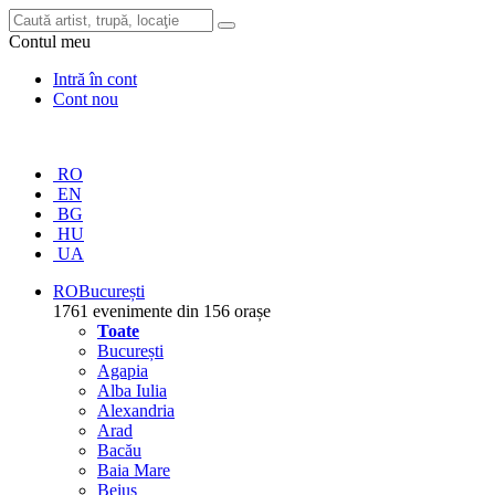
Contul meu
Intră în cont
Cont nou
RO
EN
BG
HU
UA
RO
București
1761 evenimente din 156 orașe
Toate
București
Agapia
Alba Iulia
Alexandria
Arad
Bacău
Baia Mare
Beiuș