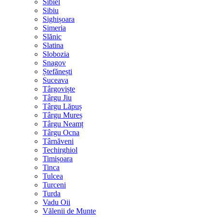
Sibiel
Sibiu
Sighișoara
Simeria
Slănic
Slatina
Slobozia
Snagov
Ștefănești
Suceava
Târgoviște
Târgu Jiu
Târgu Lăpuș
Târgu Mureș
Târgu Neamț
Târgu Ocna
Târnăveni
Techirghiol
Timișoara
Tinca
Tulcea
Turceni
Turda
Vadu Oii
Vălenii de Munte