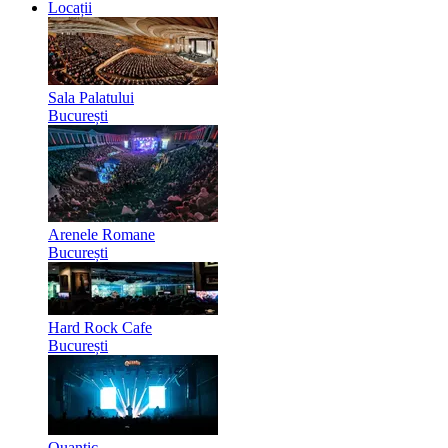
Locații
Sala Palatului
București
Arenele Romane
București
Hard Rock Cafe
București
Quantic