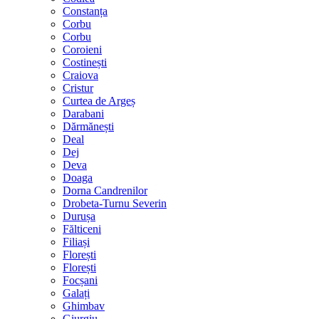
Constanța
Corbu
Corbu
Coroieni
Costinești
Craiova
Cristur
Curtea de Argeș
Darabani
Dărmănești
Deal
Dej
Deva
Doaga
Dorna Candrenilor
Drobeta-Turnu Severin
Durușa
Fălticeni
Filiași
Florești
Florești
Focșani
Galați
Ghimbav
Giurgiu