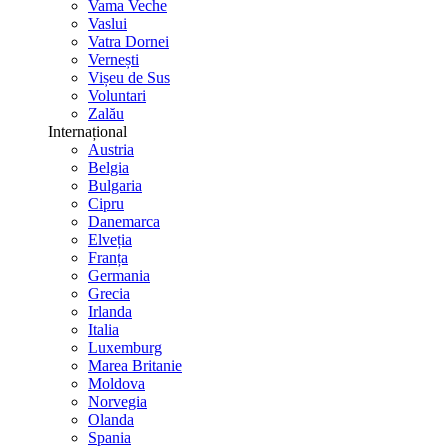
Vama Veche
Vaslui
Vatra Dornei
Vernești
Vișeu de Sus
Voluntari
Zalău
Internațional
Austria
Belgia
Bulgaria
Cipru
Danemarca
Elveția
Franța
Germania
Grecia
Irlanda
Italia
Luxemburg
Marea Britanie
Moldova
Norvegia
Olanda
Spania