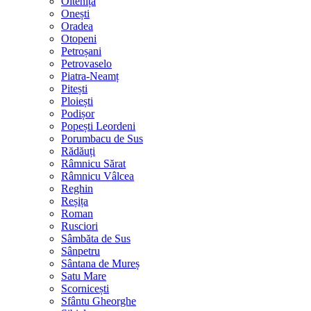
Oltenița
Onești
Oradea
Otopeni
Petroșani
Petrovaselo
Piatra-Neamț
Pitești
Ploiești
Podișor
Popești Leordeni
Porumbacu de Sus
Rădăuți
Râmnicu Sărat
Râmnicu Vâlcea
Reghin
Reșița
Roman
Rusciori
Sâmbăta de Sus
Sânpetru
Sântana de Mureș
Satu Mare
Scornicești
Sfântu Gheorghe