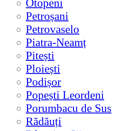
Otopeni
Petroșani
Petrovaselo
Piatra-Neamț
Pitești
Ploiești
Podișor
Popești Leordeni
Porumbacu de Sus
Rădăuți