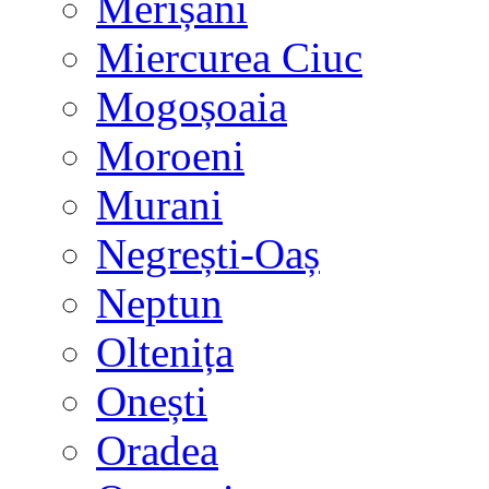
Merișani
Miercurea Ciuc
Mogoșoaia
Moroeni
Murani
Negrești-Oaș
Neptun
Oltenița
Onești
Oradea