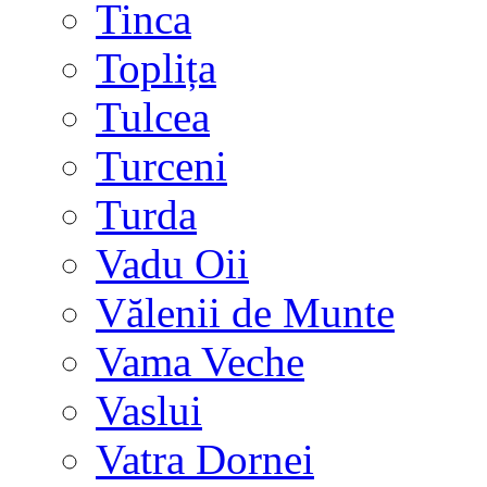
Tinca
Toplița
Tulcea
Turceni
Turda
Vadu Oii
Vălenii de Munte
Vama Veche
Vaslui
Vatra Dornei