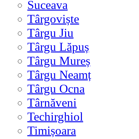
Suceava
Târgoviște
Târgu Jiu
Târgu Lăpuș
Târgu Mureș
Târgu Neamț
Târgu Ocna
Târnăveni
Techirghiol
Timișoara