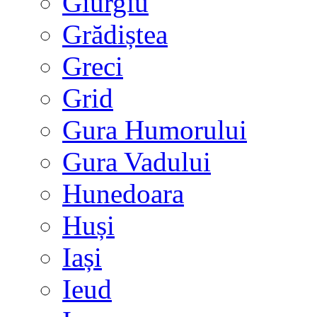
Giurgiu
Grădiștea
Greci
Grid
Gura Humorului
Gura Vadului
Hunedoara
Huși
Iași
Ieud