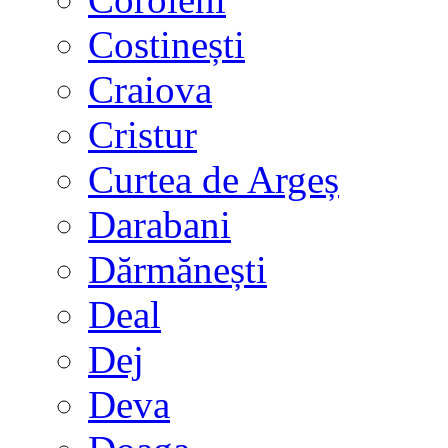
Costinești
Craiova
Cristur
Curtea de Argeș
Darabani
Dărmănești
Deal
Dej
Deva