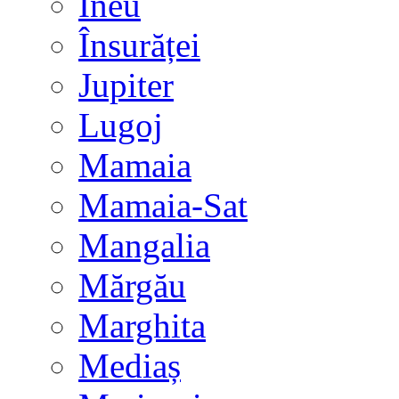
Ineu
Însurăței
Jupiter
Lugoj
Mamaia
Mamaia-Sat
Mangalia
Mărgău
Marghita
Mediaș