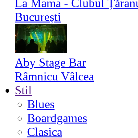
La Mama - Clubul Țăran
București
Aby Stage Bar
Râmnicu Vâlcea
Stil
Blues
Boardgames
Clasica