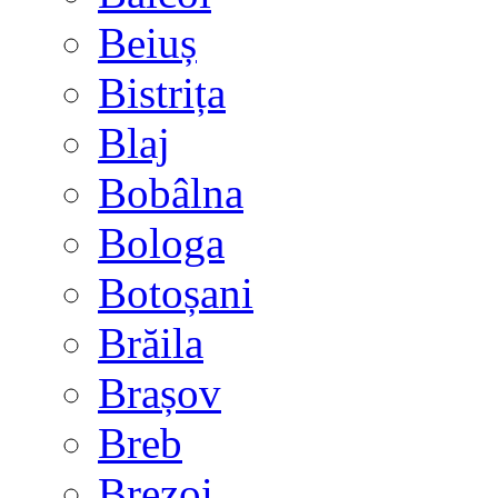
Beiuș
Bistrița
Blaj
Bobâlna
Bologa
Botoșani
Brăila
Brașov
Breb
Brezoi