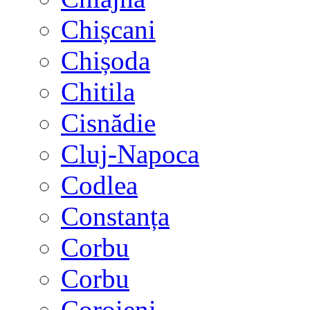
Chișcani
Chișoda
Chitila
Cisnădie
Cluj-Napoca
Codlea
Constanța
Corbu
Corbu
Coroieni