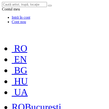
Contul meu
Intră în cont
Cont nou
RO
EN
BG
HU
UA
RO
București