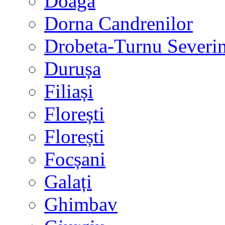
Doaga
Dorna Candrenilor
Drobeta-Turnu Severi
Durușa
Filiași
Florești
Florești
Focșani
Galați
Ghimbav