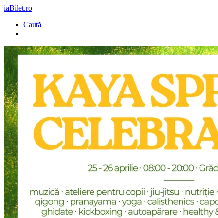
iaBilet.ro
Caută