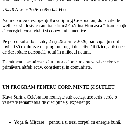
25–26 Aprilie 2026 • 08:00–20:00
Va invităm să descoperiți Kaya Spring Celebration, două zile de
wellness și lifestyle care transformă Grădina Floreasca într-un spațiu
al energiei, creativității și conexiunii autentice.
Pe parcursul a două zile, 25 și 26 aprilie 2026, participanții sunt
invitați să exploreze un program bogat de activități fizice, artistice și
de dezvoltare personală, totul în mijlocul naturii.
Evenimentul se adresează tuturor celor care doresc să celebreze
primăvara altfel: activ, conștient și în comunitate.
UN PROGRAM PENTRU CORP, MINTE ȘI SUFLET
Kaya Spring Celebration reunește sub același acoperiș verde o
varietate remarcabilă de discipline și experiențe:
Yoga & Mișcare – pentru a-ți trezi corpul cu energie bună.