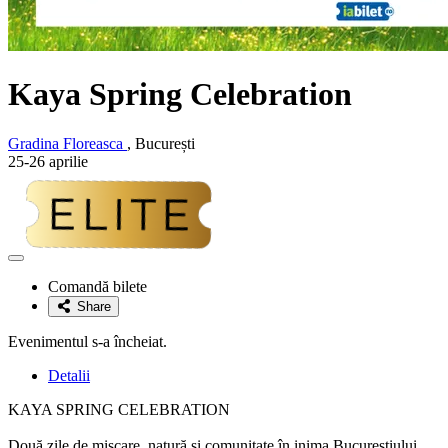
Kaya Spring Celebration
Gradina Floreasca
, București
25-26 aprilie
Adaugă
la
Comandă bilete
favorite
Share
Evenimentul s-a încheiat.
Detalii
KAYA SPRING CELEBRATION
Două zile de mișcare, natură și comunitate în inima Bucureștiului.