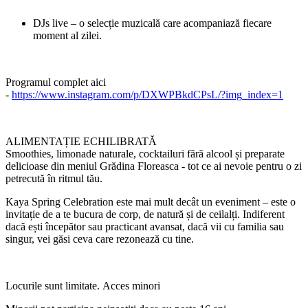
DJs live – o selecție muzicală care acompaniază fiecare
moment al zilei.
Programul complet aici
-
https://www.instagram.com/p/DXWPBkdCPsL/?img_index=1
ALIMENTAȚIE ECHILIBRATĂ
Smoothies, limonade naturale, cocktailuri fără alcool și preparate
delicioase din meniul Grădina Floreasca - tot ce ai nevoie pentru o zi
petrecută în ritmul tău.
Kaya Spring Celebration este mai mult decât un eveniment – este o
invitație de a te bucura de corp, de natură și de ceilalți. Indiferent
dacă ești începător sau practicant avansat, dacă vii cu familia sau
singur, vei găsi ceva care rezonează cu tine.
Locurile sunt limitate. Acces minori