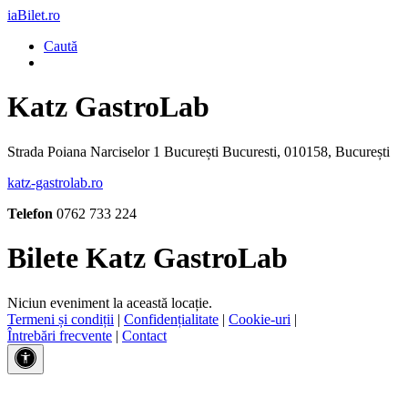
iaBilet.ro
Caută
Katz GastroLab
Strada Poiana Narciselor 1 București Bucuresti, 010158, București
katz-gastrolab.ro
Telefon
0762 733 224
Bilete Katz GastroLab
Niciun eveniment la această locație.
Termeni și condiții
|
Confidențialitate
|
Cookie-uri
|
Întrebări frecvente
|
Contact