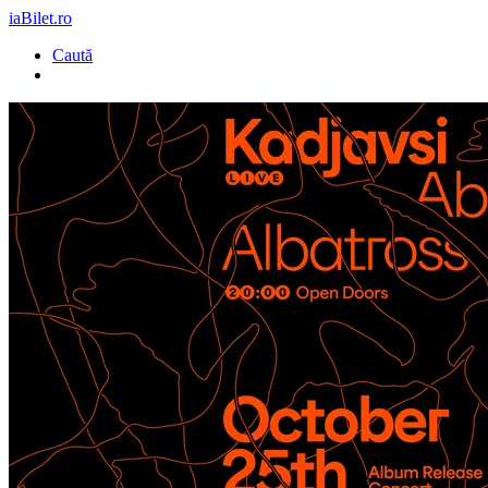
iaBilet.ro
Caută