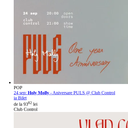
POP
24 sep:
Holy Molly
- Aniversare PULS @ Club Control
ia Bilet
82
de la 93
lei
Club Control