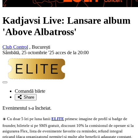
Kadjavsi
Live: Lansare album
'Above Albatross'
Club Control
, București
Sâmbătă, 25 octombrie '25 acces de la 20:00
Adaugă
la
Comandă bilete
favorite
Share
Evenimentul s-a încheiat.
☀️ Cu doar 5 lei pe luna fanii
ELITE
primesc imagine de profil si badge de
founder, biletele si pe SMS gratuit, discount 10% la comisionul de operare si la
asigurarea Flex, lista de evenimente favorite cu reminder, refund integral
oricand (daca organizatorul permite) si multe alte beneficii adaugate constant.