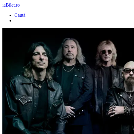
iaBilet.ro
Caută