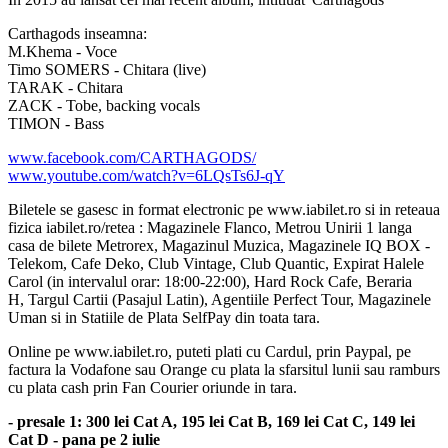
Carthagods inseamna:
M.Khema - Voce
Timo SOMERS - Chitara (live)
TARAK - Chitara
ZACK - Tobe, backing vocals
TIMON - Bass
www.facebook.com/CARTHAGODS/
www.youtube.com/watch?v=6LQsTs6J-qY
Biletele se gasesc in format electronic pe www.iabilet.ro si in reteaua
fizica iabilet.ro/retea : Magazinele Flanco, Metrou Unirii 1 langa
casa de bilete Metrorex, Magazinul Muzica, Magazinele IQ BOX -
Telekom, Cafe Deko, Club Vintage, Club Quantic, Expirat Halele
Carol (in intervalul orar: 18:00-22:00), Hard Rock Cafe, Beraria
H, Targul Cartii (Pasajul Latin), Agentiile Perfect Tour, Magazinele
Uman si in Statiile de Plata SelfPay din toata tara.
Online pe www.iabilet.ro, puteti plati cu Cardul, prin Paypal, pe
factura la Vodafone sau Orange cu plata la sfarsitul lunii sau ramburs
cu plata cash prin Fan Courier oriunde in tara.
- presale 1: 300 lei Cat A, 195 lei Cat B, 169 lei Cat C, 149 lei
Cat D - pana pe 2 iulie