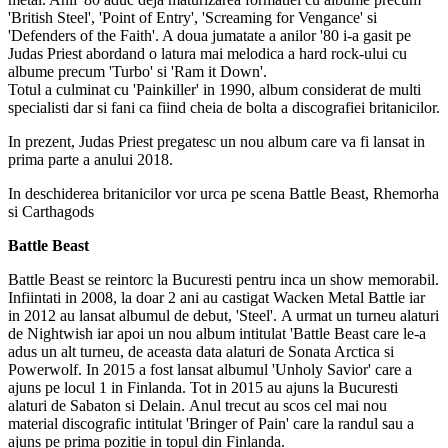
'British Steel', 'Point of Entry', 'Screaming for Vengance' si
'Defenders of the Faith'. A doua jumatate a anilor '80 i-a gasit pe
Judas Priest abordand o latura mai melodica a hard rock-ului cu
albume precum 'Turbo' si 'Ram it Down'.
Totul a culminat cu 'Painkiller' in 1990, album considerat de multi
specialisti dar si fani ca fiind cheia de bolta a discografiei britanicilor.
In prezent, Judas Priest pregatesc un nou album care va fi lansat in
prima parte a anului 2018.
In deschiderea britanicilor vor urca pe scena Battle Beast, Rhemorha
si Carthagods
Battle Beast
Battle Beast se reintorc la Bucuresti pentru inca un show memorabil.
Infiintati in 2008, la doar 2 ani au castigat Wacken Metal Battle iar
in 2012 au lansat albumul de debut, 'Steel'. A urmat un turneu alaturi
de Nightwish iar apoi un nou album intitulat 'Battle Beast care le-a
adus un alt turneu, de aceasta data alaturi de Sonata Arctica si
Powerwolf. In 2015 a fost lansat albumul 'Unholy Savior' care a
ajuns pe locul 1 in Finlanda. Tot in 2015 au ajuns la Bucuresti
alaturi de Sabaton si Delain. Anul trecut au scos cel mai nou
material discografic intitulat 'Bringer of Pain' care la randul sau a
ajuns pe prima pozitie in topul din Finlanda.