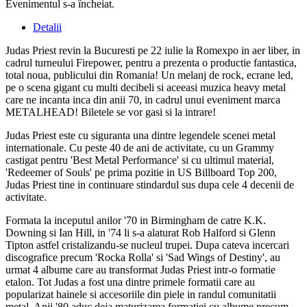
Evenimentul s-a încheiat.
Detalii
Judas Priest revin la Bucuresti pe 22 iulie la Romexpo in aer liber, in
cadrul turneului Firepower, pentru a prezenta o productie fantastica,
total noua, publicului din Romania! Un melanj de rock, ecrane led,
pe o scena gigant cu multi decibeli si aceeasi muzica heavy metal
care ne incanta inca din anii 70, in cadrul unui eveniment marca
METALHEAD! Biletele se vor gasi si la intrare!
Judas Priest este cu siguranta una dintre legendele scenei metal
internationale. Cu peste 40 de ani de activitate, cu un Grammy
castigat pentru 'Best Metal Performance' si cu ultimul material,
'Redeemer of Souls' pe prima pozitie in US Billboard Top 200,
Judas Priest tine in continuare stindardul sus dupa cele 4 decenii de
activitate.
Formata la inceputul anilor '70 in Birmingham de catre K.K.
Downing si Ian Hill, in '74 li s-a alaturat Rob Halford si Glenn
Tipton astfel cristalizandu-se nucleul trupei. Dupa cateva incercari
discografice precum 'Rocka Rolla' si 'Sad Wings of Destiny', au
urmat 4 albume care au transformat Judas Priest intr-o formatie
etalon. Tot Judas a fost una dintre primele formatii care au
popularizat hainele si accesoriile din piele in randul comunitatii
metal. Anii '80 aduc deja maturizarea formatiei cu albume precum