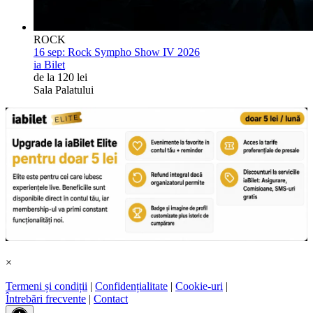
ROCK
16 sep:
Rock Sympho Show IV 2026
ia Bilet
de la 120 lei
Sala Palatului
×
Termeni și condiții
|
Confidențialitate
|
Cookie-uri
|
Întrebări frecvente
|
Contact