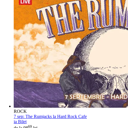
ROCK
7 sep:
The Rumjacks la Hard Rock Cafe
ia Bilet
69
de la 98
lei