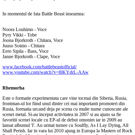
In momentul de fata Battle Beast inseamna:
Noora Louhimo - Voce
Pyry Vikki - Tobe
Joona Bjorkroth - Chitara, Voce
Juuso Soinio - Chitara
Eero Sipila - Bass, Voce
Janne Bjorkroth - Clape, Voce
www.facebook.com/battlebeastofficial/
www.youtube.com/watch?v=8lKYdrL-AAw
Rhemorha
Este o formatie experimentata care vine tocmai din Siberia, Rusia,
frontman-ul lor fiind unul dintre cei mai importanti promoteri din
Rusia, formatia urcand deja pe scena cu multe nume cunoscute ale
scenei metal. Si-au inceput activitatea in 2007 si au ajuns sa fie
favoritii scenei locale cu EP-ul de debut omonim iar in 2009 au
lansat albumul 'I'. Au urmat turnee cu Soulfly, As I Lay Dying, All
Shall Perish. Iar in vara lui 2010 ajung in Europa la Masters of Rock