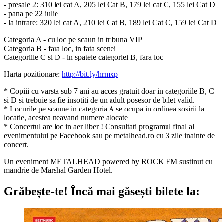
- presale 2: 310 lei cat A, 205 lei Cat B, 179 lei cat C, 155 lei Cat D
- pana pe 22 iulie
- la intrare: 320 lei cat A, 210 lei Cat B, 189 lei Cat C, 159 lei Cat D
Categoria A - cu loc pe scaun in tribuna VIP
Categoria B - fara loc, in fata scenei
Categoriile C si D - in spatele categoriei B, fara loc
Harta pozitionare:
http://bit.ly/hrmxp
* Copiii cu varsta sub 7 ani au acces gratuit doar in categoriile B, C
si D si trebuie sa fie insotiti de un adult posesor de bilet valid.
* Locurile pe scaune in categoria A se ocupa in ordinea sosirii la
locatie, acestea neavand numere alocate
* Concertul are loc in aer liber ! Consultati programul final al
evenimentului pe Facebook sau pe metalhead.ro cu 3 zile inainte de
concert.
Un eveniment METALHEAD powered by ROCK FM sustinut cu
mandrie de Marshal Garden Hotel.
Grăbește-te!
Încă mai găsești bilete la: