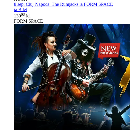
8 sep:
Cluj-Napoca: The Rumjacks la FORM SPACE
ia Bilet
63
130
lei
FORM SPACE