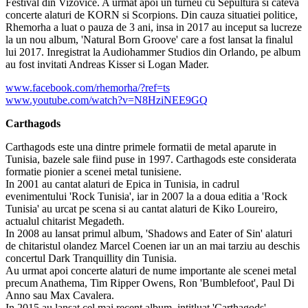
Festival din Vizovice. A urmat apoi un turneu cu Sepultura si cateva
concerte alaturi de KORN si Scorpions. Din cauza situatiei politice,
Rhemorha a luat o pauza de 3 ani, insa in 2017 au inceput sa lucreze
la un nou album, 'Natural Born Groove' care a fost lansat la finalul
lui 2017. Inregistrat la Audiohammer Studios din Orlando, pe album
au fost invitati Andreas Kisser si Logan Mader.
www.facebook.com/rhemorha/?ref=ts
www.youtube.com/watch?v=N8HziNEE9GQ
Carthagods
Carthagods este una dintre primele formatii de metal aparute in
Tunisia, bazele sale fiind puse in 1997. Carthagods este considerata
formatie pionier a scenei metal tunisiene.
In 2001 au cantat alaturi de Epica in Tunisia, in cadrul
evenimentului 'Rock Tunisia', iar in 2007 la a doua editia a 'Rock
Tunisia' au urcat pe scena si au cantat alaturi de Kiko Loureiro,
actualul chitarist Megadeth.
In 2008 au lansat primul album, 'Shadows and Eater of Sin' alaturi
de chitaristul olandez Marcel Coenen iar un an mai tarziu au deschis
concertul Dark Tranquillity din Tunisia.
Au urmat apoi concerte alaturi de nume importante ale scenei metal
precum Anathema, Tim Ripper Owens, Ron 'Bumblefoot', Paul Di
Anno sau Max Cavalera.
In 2015 au lansat cel mai recent album, intitluat 'Carthagods'