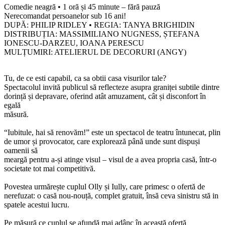
Comedie neagră • 1 oră și 45 minute – fără pauză
Nerecomandat persoanelor sub 16 ani!
DUPĂ: PHILIP RIDLEY • REGIA: TANYA BRIGHIDIN
DISTRIBUȚIA: MASSIMILIANO NUGNESS, ȘTEFANA
IONESCU-DARZEU, IOANA PERESCU
MULȚUMIRI: ATELIERUL DE DECORURI (ANGY)
Tu, de ce esti capabil, ca sa obtii casa visurilor tale?
Spectacolul invită publicul să reflecteze asupra graniței subtile dintre
dorință și depravare, oferind atât amuzament, cât și disconfort în
egală
măsură.
“Iubitule, hai să renovăm!” este un spectacol de teatru întunecat, plin
de umor și provocator, care explorează până unde sunt dispuși
oamenii să
meargă pentru a-și atinge visul – visul de a avea propria casă, într-o
societate tot mai competitivă.
Povestea urmărește cuplul Olly și Iully, care primesc o ofertă de
nerefuzat: o casă nou-nouță, complet gratuit, însă ceva sinistru stă in
spatele acestui lucru.
Pe măsură ce cuplul se afundă mai adânc în această ofertă