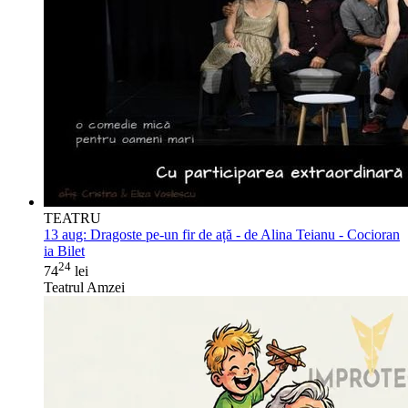
TEATRU
13 aug:
Dragoste pe-un fir de ață - de Alina Teianu - Cocioran
ia Bilet
24
74
lei
Teatrul Amzei