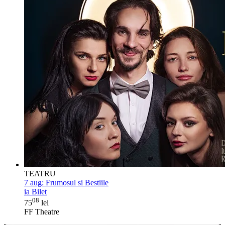
TEATRU
7 aug:
Frumosul si Bestiile
ia Bilet
08
75
lei
FF Theatre