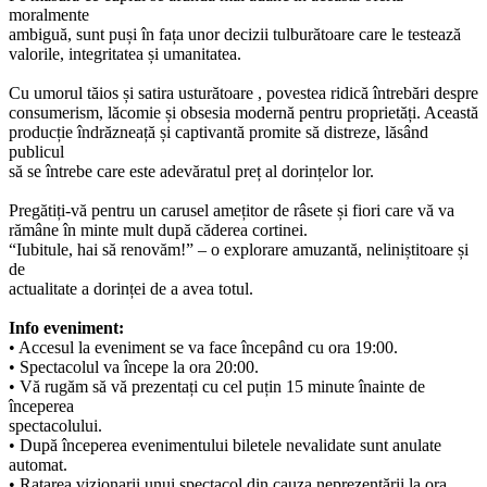
moralmente
ambiguă, sunt puși în fața unor decizii tulburătoare care le testează
valorile, integritatea și umanitatea.
Cu umorul tăios și satira usturătoare , povestea ridică întrebări despre
consumerism, lăcomie și obsesia modernă pentru proprietăți. Această
producție îndrăzneață și captivantă promite să distreze, lăsând
publicul
să se întrebe care este adevăratul preț al dorințelor lor.
Pregătiți-vă pentru un carusel amețitor de râsete și fiori care vă va
rămâne în minte mult după căderea cortinei.
“Iubitule, hai să renovăm!” – o explorare amuzantă, neliniștitoare și
de
actualitate a dorinței de a avea totul.
Info eveniment:
• Accesul la eveniment se va face începând cu ora 19:00.
• Spectacolul va începe la ora 20:00.
• Vă rugăm să vă prezentați cu cel puțin 15 minute înainte de
începerea
spectacolului.
• După începerea evenimentului biletele nevalidate sunt anulate
automat.
• Ratarea vizionarii unui spectacol din cauza neprezentării la ora