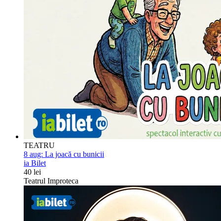
TEATRU
8 aug:
La joacă cu bunicii
ia Bilet
40 lei
Teatrul Improteca