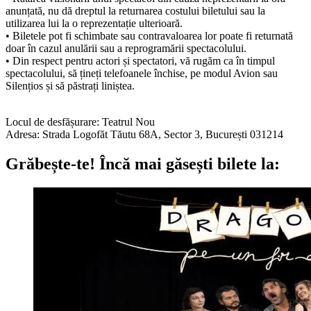
anunțată, nu dă dreptul la returnarea costului biletului sau la
utilizarea lui la o reprezentație ulterioară.
• Biletele pot fi schimbate sau contravaloarea lor poate fi returnată
doar în cazul anulării sau a reprogramării spectacolului.
• Din respect pentru actori și spectatori, vă rugăm ca în timpul
spectacolului, să țineți telefoanele închise, pe modul Avion sau
Silențios și să păstrați liniștea.
Locul de desfășurare: Teatrul Nou
Adresa: Strada Logofăt Tăutu 68A, Sector 3, București 031214
Grăbește-te!
Încă mai găsești bilete la: