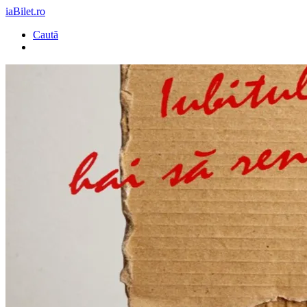
iaBilet.ro
Caută