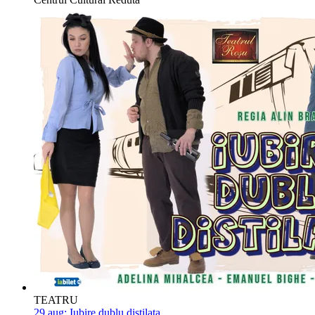
TEATRU
29 aug:
Iubire dublu distilata