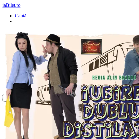
iaBilet.ro
Caută