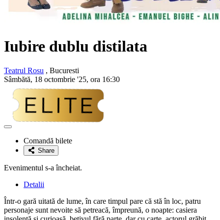
Iubire dublu distilata
Teatrul Rosu
, Bucuresti
Sâmbătă, 18 octombrie '25, ora 16:30
Adaugă
la
Comandă bilete
favorite
Share
Evenimentul s-a încheiat.
Detalii
Într-o gară uitată de lume, în care timpul pare că stă în loc, patru
personaje sunt nevoite să petreacă, împreună, o noapte: casiera
insolentă și curioasă, bețivul fără parte, dar cu carte, actorul grăbit