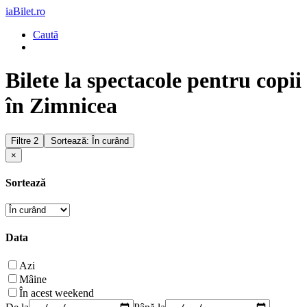
iaBilet.ro
Caută
Bilete la spectacole pentru copii
în Zimnicea
Filtre
2
Sortează: În curând
×
Sortează
Data
Azi
Mâine
În acest weekend
De la
Până la