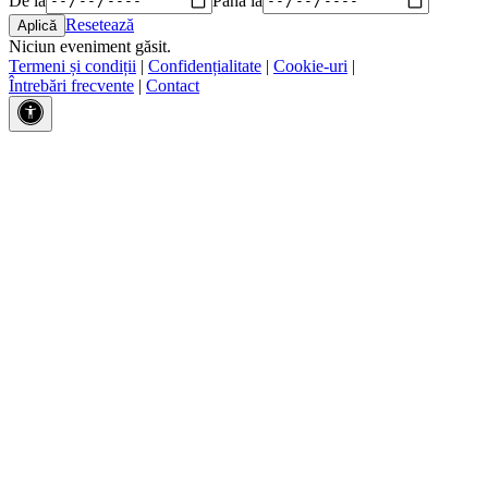
Resetează
Niciun eveniment găsit.
Termeni și condiții
|
Confidențialitate
|
Cookie-uri
|
Întrebări frecvente
|
Contact