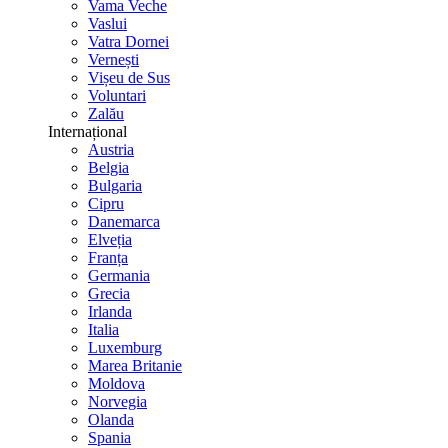
Vama Veche
Vaslui
Vatra Dornei
Vernești
Vișeu de Sus
Voluntari
Zalău
Internațional
Austria
Belgia
Bulgaria
Cipru
Danemarca
Elveția
Franța
Germania
Grecia
Irlanda
Italia
Luxemburg
Marea Britanie
Moldova
Norvegia
Olanda
Spania