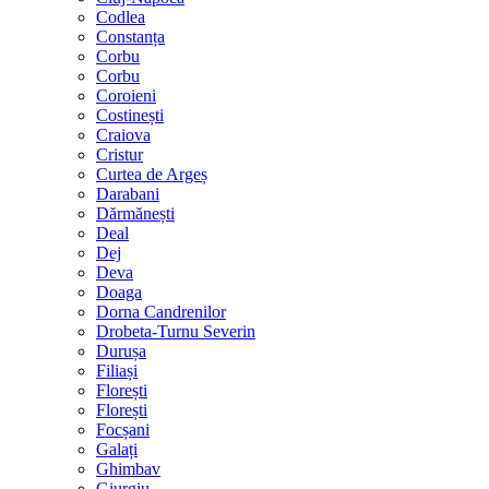
Codlea
Constanța
Corbu
Corbu
Coroieni
Costinești
Craiova
Cristur
Curtea de Argeș
Darabani
Dărmănești
Deal
Dej
Deva
Doaga
Dorna Candrenilor
Drobeta-Turnu Severin
Durușa
Filiași
Florești
Florești
Focșani
Galați
Ghimbav
Giurgiu