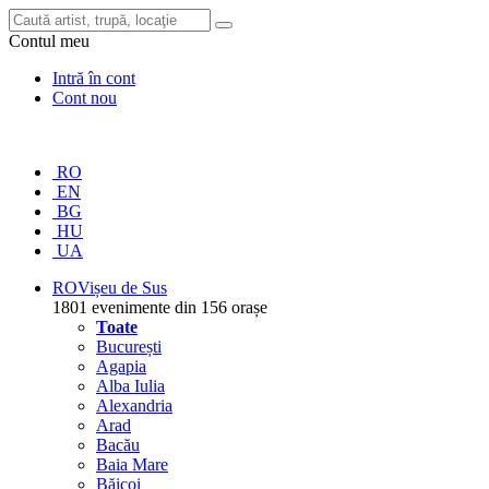
Contul meu
Intră în cont
Cont nou
RO
EN
BG
HU
UA
RO
Vișeu de Sus
1801 evenimente din 156 orașe
Toate
București
Agapia
Alba Iulia
Alexandria
Arad
Bacău
Baia Mare
Băicoi