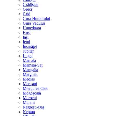
Grădiștea
Greci
Grid
Gura Humorului
Gura Vadului
Hunedoara
Huși
Iași
Ieud
Însurăței
Jupiter
Lugoj
Mamaia
Mamaia-Sat
Mangalia
Marghita
Mediaș
Merișani
Miercurea Ciuc
Mogoșoaia
Moroeni
Murani
Negrești-Oaș
Neptun