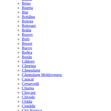
Beiuș
Bistrița
Blaj
Bobâlna
Bologa
Botoșani
Brăila
Brașov
Breb
Brezoi
Bucov
Buftea
Buzău
Călărași
Câmpina
Câmpulung
Câmpulung Moldovenesc
Caracal
Cernavodă
Chiajna
Chișcani
Chișoda
Chitila
Cisnădie
Cluj-Napoca