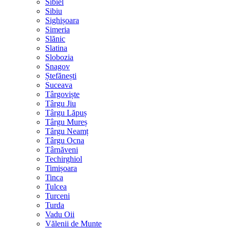
Sibiel
Sibiu
Sighișoara
Simeria
Slănic
Slatina
Slobozia
Snagov
Ștefănești
Suceava
Târgoviște
Târgu Jiu
Târgu Lăpuș
Târgu Mureș
Târgu Neamț
Târgu Ocna
Târnăveni
Techirghiol
Timișoara
Tinca
Tulcea
Turceni
Turda
Vadu Oii
Vălenii de Munte