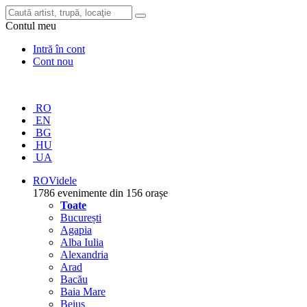
Contul meu
Intră în cont
Cont nou
RO
EN
BG
HU
UA
RO
Videle
1786 evenimente din 156 orașe
Toate
București
Agapia
Alba Iulia
Alexandria
Arad
Bacău
Baia Mare
Beiuș