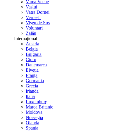
Vama Veche
Vaslui
Vatra Dornei
Vernești
Vișeu de Sus
Voluntari
Zalău
Internațional
Austria
Belgia
Bulgaria
Cipru
Danemarca
Elveția
Franța
Germania
Grecia
Irlanda
Italia
Luxemburg
Marea Britanie
Moldova
Norvegia
Olanda
Spania