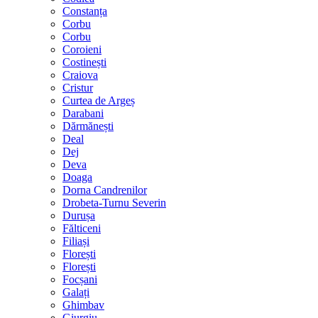
Constanța
Corbu
Corbu
Coroieni
Costinești
Craiova
Cristur
Curtea de Argeș
Darabani
Dărmănești
Deal
Dej
Deva
Doaga
Dorna Candrenilor
Drobeta-Turnu Severin
Durușa
Fălticeni
Filiași
Florești
Florești
Focșani
Galați
Ghimbav
Giurgiu