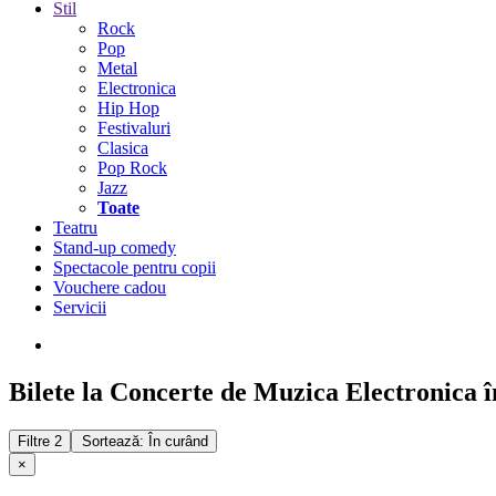
Stil
Rock
Pop
Metal
Electronica
Hip Hop
Festivaluri
Clasica
Pop Rock
Jazz
Toate
Teatru
Stand-up comedy
Spectacole pentru copii
Vouchere cadou
Servicii
Bilete la Concerte de Muzica Electronica î
Filtre
2
Sortează: În curând
×