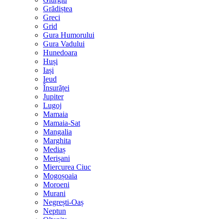
Grădiștea
Greci
Grid
Gura Humorului
Gura Vadului
Hunedoara
Huși
Iași
Ieud
Însurăței
Jupiter
Lugoj
Mamaia
Mamaia-Sat
Mangalia
Marghita
Mediaș
Merișani
Miercurea Ciuc
Mogoșoaia
Moroeni
Murani
Negrești-Oaș
Neptun