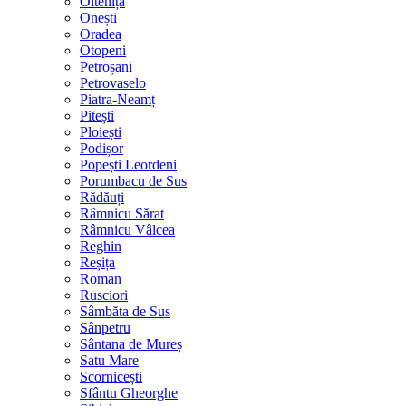
Oltenița
Onești
Oradea
Otopeni
Petroșani
Petrovaselo
Piatra-Neamț
Pitești
Ploiești
Podișor
Popești Leordeni
Porumbacu de Sus
Rădăuți
Râmnicu Sărat
Râmnicu Vâlcea
Reghin
Reșița
Roman
Rusciori
Sâmbăta de Sus
Sânpetru
Sântana de Mureș
Satu Mare
Scornicești
Sfântu Gheorghe