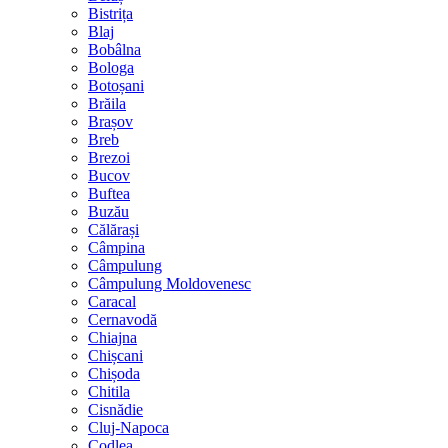
Bistrița
Blaj
Bobâlna
Bologa
Botoșani
Brăila
Brașov
Breb
Brezoi
Bucov
Buftea
Buzău
Călărași
Câmpina
Câmpulung
Câmpulung Moldovenesc
Caracal
Cernavodă
Chiajna
Chișcani
Chișoda
Chitila
Cisnădie
Cluj-Napoca
Codlea