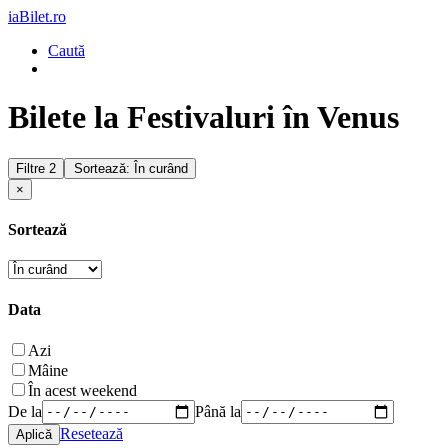
iaBilet.ro
Caută
Bilete la Festivaluri în Venus
Filtre
2
Sortează: În curând
×
Sortează
Data
Azi
Mâine
În acest weekend
De la
Până la
Resetează