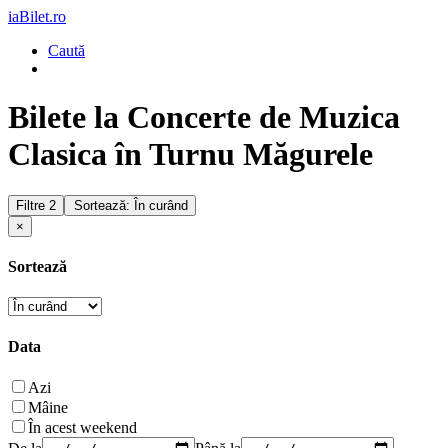
iaBilet.ro
Caută
Bilete la Concerte de Muzica
Clasica în Turnu Măgurele
Filtre
2
Sortează: În curând
×
Sortează
Data
Azi
Mâine
În acest weekend
De la
Până la