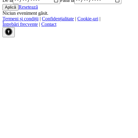
Resetează
Niciun eveniment găsit.
Termeni și condiții
|
Confidențialitate
|
Cookie-uri
|
Întrebări frecvente
|
Contact