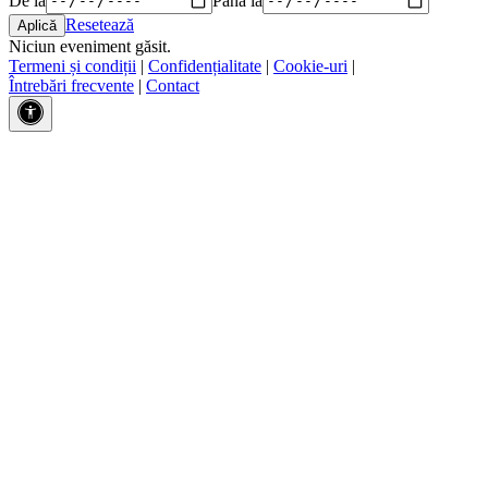
Resetează
Niciun eveniment găsit.
Termeni și condiții
|
Confidențialitate
|
Cookie-uri
|
Întrebări frecvente
|
Contact