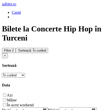
iaBilet.ro
Caută
Bilete la Concerte Hip Hop în
Turceni
Filtre
2
Sortează: În curând
×
Sortează
Data
Azi
Mâine
În acest weekend
De la
Până la