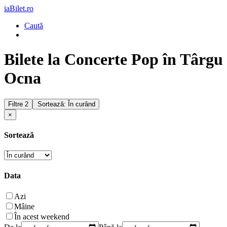
iaBilet.ro
Caută
Bilete la Concerte Pop în Târgu
Ocna
Filtre
2
Sortează: În curând
×
Sortează
Data
Azi
Mâine
În acest weekend
De la
Până la