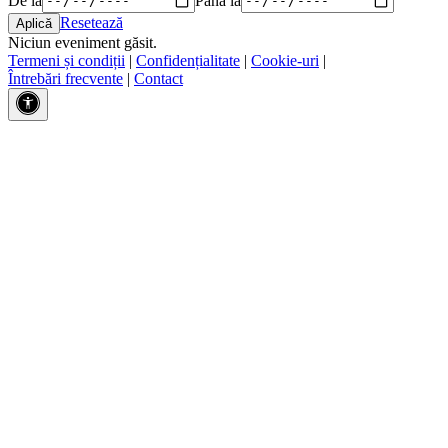
Resetează
Niciun eveniment găsit.
Termeni și condiții
|
Confidențialitate
|
Cookie-uri
|
Întrebări frecvente
|
Contact