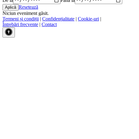
Resetează
Niciun eveniment găsit.
Termeni și condiții
|
Confidențialitate
|
Cookie-uri
|
Întrebări frecvente
|
Contact