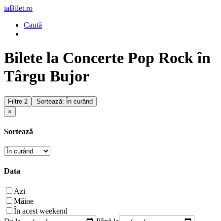
iaBilet.ro
Caută
Bilete la Concerte Pop Rock în
Târgu Bujor
Filtre
2
Sortează: În curând
×
Sortează
Data
Azi
Mâine
În acest weekend
De la
Până la