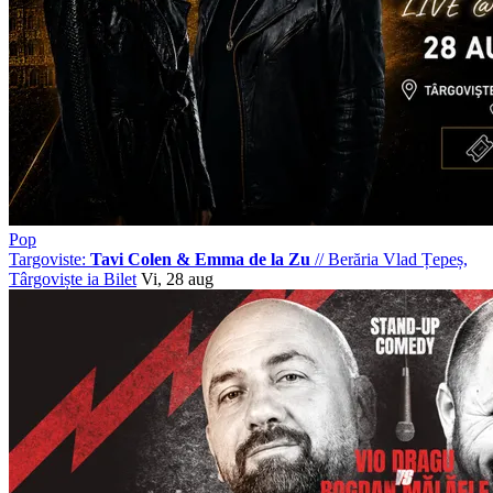
Pop
Targoviste:
Tavi Colen & Emma de la Zu
//
Berăria Vlad Țepeș,
Târgoviște
ia Bilet
Vi, 28 aug