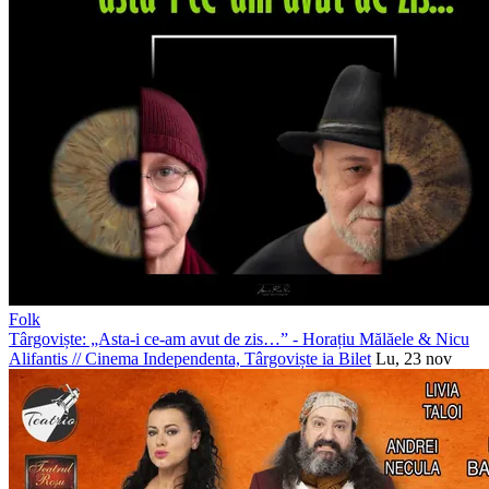
Folk
Târgoviște: „Asta-i ce-am avut de zis…” - Horațiu Mălăele & Nicu
Alifantis
//
Cinema Independenta, Târgoviște
ia Bilet
Lu, 23 nov