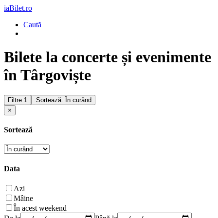
iaBilet.ro
Caută
Bilete la concerte și evenimente
în Târgoviște
Filtre
1
Sortează: În curând
×
Sortează
Data
Azi
Mâine
În acest weekend
De la
Până la