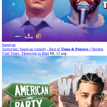
Stand-up
Targoviste: Stand-up comedy - Best of
Toma & Popesco
//
Berăria
Vlad Țepeș, Târgoviște
ia Bilet
Mi, 12 aug