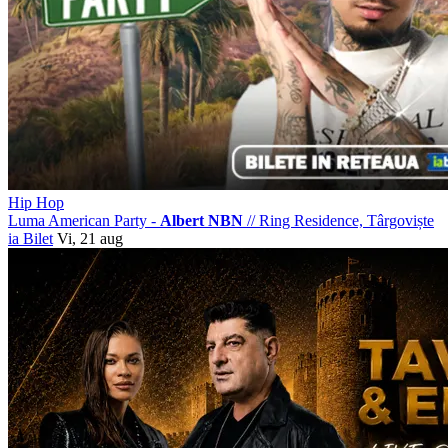
Hip Hop
Luma American Party -
Albert NBN
//
Ring Residence, Târgoviște
ia Bilet
Vi, 21 aug