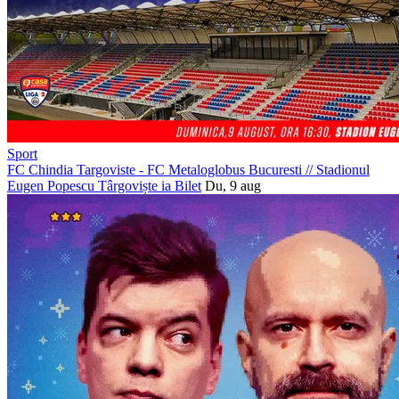
Sport
FC Chindia Targoviste - FC Metaloglobus Bucuresti
//
Stadionul
Eugen Popescu Târgoviște
ia Bilet
Du, 9 aug