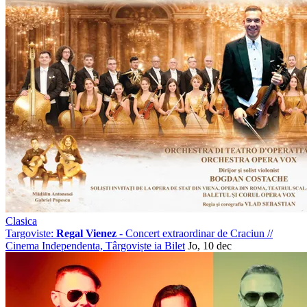
Clasica
Targoviste:
Regal Vienez
- Concert extraordinar de Craciun
//
Cinema Independenta, Târgoviște
ia Bilet
Jo, 10 dec