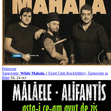
Petrecere
Targoviste:
White Mahala
//
Fiord Club RockStillery, Targoviste
ia
Bilet
Sâ, 24 oct