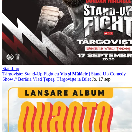
Stand-up
Târgoviște: Stand-Up Fight cu
Vio și Mălăele
| Stand Up Comedy
Show
//
Berăria Vlad Țepeș, Târgoviște
ia Bilet
Jo, 17 sep