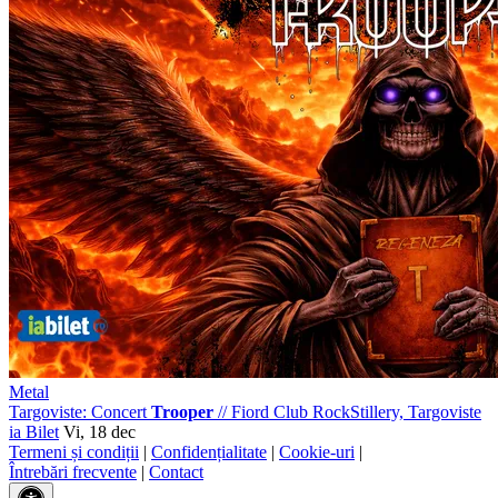
Metal
Targoviste: Concert
Trooper
//
Fiord Club RockStillery, Targoviste
ia Bilet
Vi, 18 dec
Termeni și condiții
|
Confidențialitate
|
Cookie-uri
|
Întrebări frecvente
|
Contact