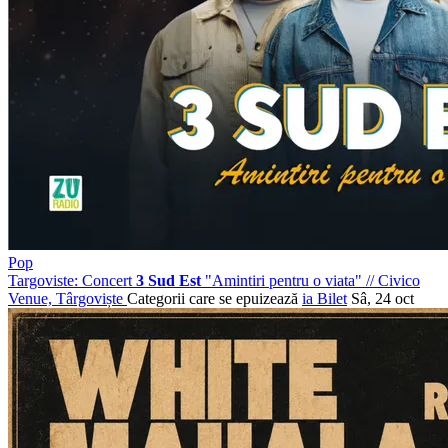
Pop
Targoviste: Concert
3 Sud Est
"Amintiri pentru o viata"
//
Civico
Venue, Târgoviște
Categorii care se epuizează
ia Bilet
Sâ, 24 oct