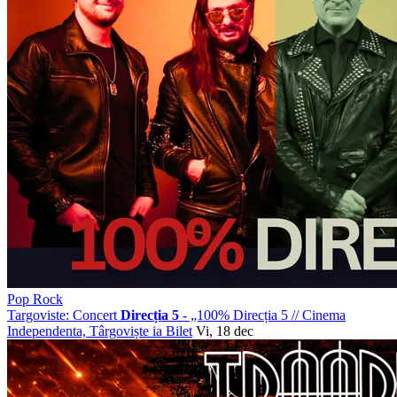
Pop Rock
Targoviste: Concert
Direcția 5
- „100% Direcția 5
//
Cinema
Independenta, Târgoviște
ia Bilet
Vi, 18 dec