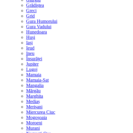
Grădiștea
Greci
Grid
Gura Humorului
Gura Vadului
Hunedoara
Huși
Iași
Ieud
Ineu
Însurăței
Jupiter
Lugoj
Mamaia
Mamaia-Sat
Mangalia
Mărgău
Marghita
Mediaș
Merișani
Miercurea Ciuc
Mogoșoaia
Moroeni
Murani