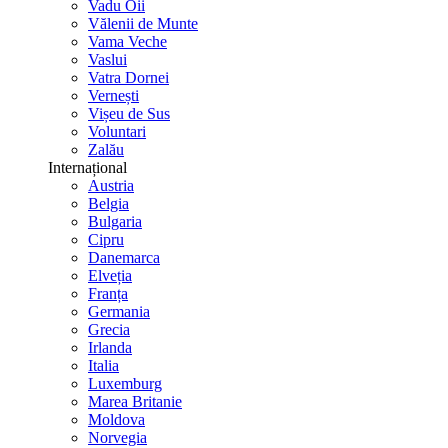
Vadu Oii
Vălenii de Munte
Vama Veche
Vaslui
Vatra Dornei
Vernești
Vișeu de Sus
Voluntari
Zalău
Internațional
Austria
Belgia
Bulgaria
Cipru
Danemarca
Elveția
Franța
Germania
Grecia
Irlanda
Italia
Luxemburg
Marea Britanie
Moldova
Norvegia