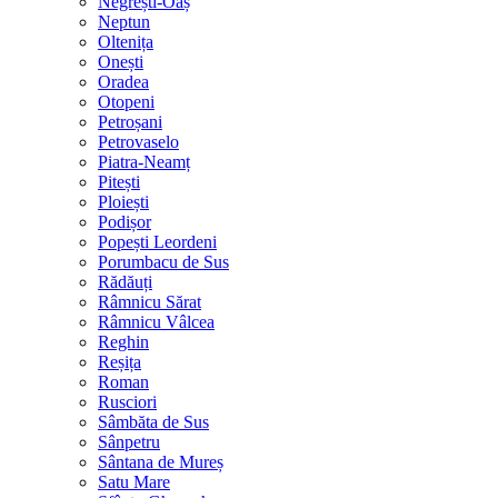
Negrești-Oaș
Neptun
Oltenița
Onești
Oradea
Otopeni
Petroșani
Petrovaselo
Piatra-Neamț
Pitești
Ploiești
Podișor
Popești Leordeni
Porumbacu de Sus
Rădăuți
Râmnicu Sărat
Râmnicu Vâlcea
Reghin
Reșița
Roman
Rusciori
Sâmbăta de Sus
Sânpetru
Sântana de Mureș
Satu Mare