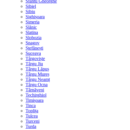
Sfântu Gheorghe
Sibiel
Sibiu
Sighișoara
Simeria
Slănic
Slatina
Slobozia
Snagov
Ștefănești
Suceava
Târgoviște
Târgu Jiu
Târgu Lăpuș
Târgu Mureș
Târgu Neamț
Târgu Ocna
Târnăveni
Techirghiol
Timișoara
Tinca
Toplița
Tulcea
Turceni
Turda