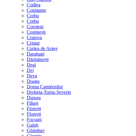
Codlea
Constanța
Corbu
Corbu
Coroieni
Costinești
Craiova
Cristur
Curtea de Argeș
Darabani
Dărmănești
Deal
Dej
Deva
Doaga
Dorna Candrenilor
Drobeta-Turnu Severin
Durușa
Filiași
Florești
Florești
Focșani
Galați
Ghimbav
Giurgiu