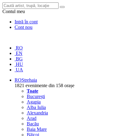
Contul meu
Intră în cont
Cont nou
RO
EN
BG
HU
UA
RO
Strehaia
1821 evenimente din 158 orașe
Toate
București
Agapia
Alba Iulia
Alexandria
Arad
Bacău
Baia Mare
Băicoi