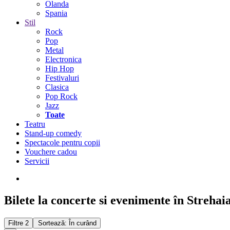
Olanda
Spania
Stil
Rock
Pop
Metal
Electronica
Hip Hop
Festivaluri
Clasica
Pop Rock
Jazz
Toate
Teatru
Stand-up comedy
Spectacole pentru copii
Vouchere cadou
Servicii
Bilete la concerte si evenimente în Strehai
Filtre
2
Sortează: În curând