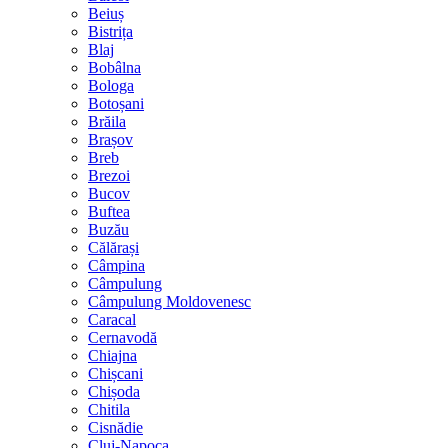
Beiuș
Bistrița
Blaj
Bobâlna
Bologa
Botoșani
Brăila
Brașov
Breb
Brezoi
Bucov
Buftea
Buzău
Călărași
Câmpina
Câmpulung
Câmpulung Moldovenesc
Caracal
Cernavodă
Chiajna
Chișcani
Chișoda
Chitila
Cisnădie
Cluj-Napoca