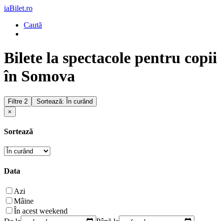
iaBilet.ro
Caută
Bilete la spectacole pentru copii
în Somova
Filtre
2
Sortează: În curând
×
Sortează
Data
Azi
Mâine
În acest weekend
De la
Până la