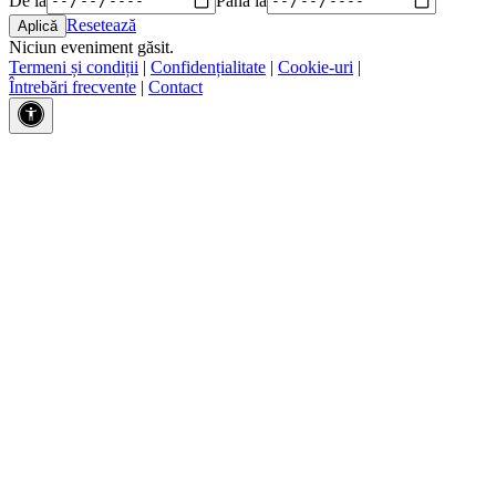
Resetează
Niciun eveniment găsit.
Termeni și condiții
|
Confidențialitate
|
Cookie-uri
|
Întrebări frecvente
|
Contact