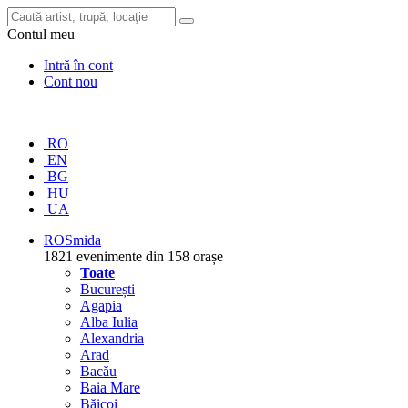
Contul meu
Intră în cont
Cont nou
RO
EN
BG
HU
UA
RO
Smida
1821 evenimente din 158 orașe
Toate
București
Agapia
Alba Iulia
Alexandria
Arad
Bacău
Baia Mare
Băicoi