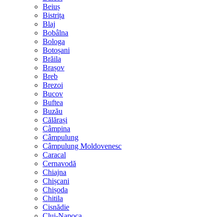
Beiuș
Bistrița
Blaj
Bobâlna
Bologa
Botoșani
Brăila
Brașov
Breb
Brezoi
Bucov
Buftea
Buzău
Călărași
Câmpina
Câmpulung
Câmpulung Moldovenesc
Caracal
Cernavodă
Chiajna
Chișcani
Chișoda
Chitila
Cisnădie
Cluj-Napoca