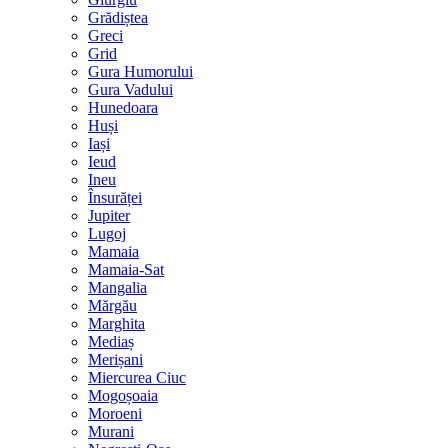
Grădiștea
Greci
Grid
Gura Humorului
Gura Vadului
Hunedoara
Huși
Iași
Ieud
Ineu
Însurăței
Jupiter
Lugoj
Mamaia
Mamaia-Sat
Mangalia
Mărgău
Marghita
Mediaș
Merișani
Miercurea Ciuc
Mogoșoaia
Moroeni
Murani