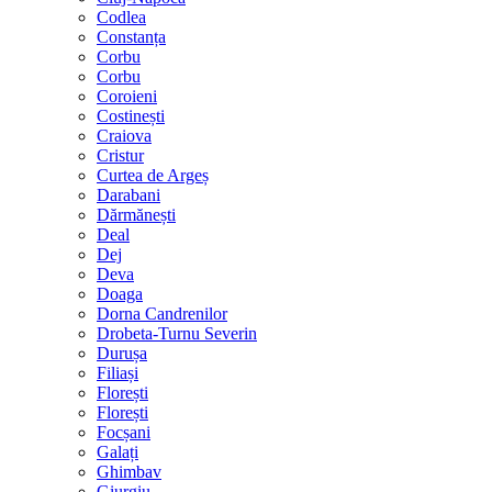
Codlea
Constanța
Corbu
Corbu
Coroieni
Costinești
Craiova
Cristur
Curtea de Argeș
Darabani
Dărmănești
Deal
Dej
Deva
Doaga
Dorna Candrenilor
Drobeta-Turnu Severin
Durușa
Filiași
Florești
Florești
Focșani
Galați
Ghimbav
Giurgiu