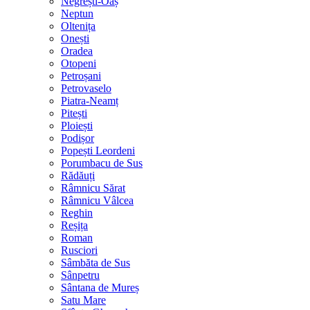
Negrești-Oaș
Neptun
Oltenița
Onești
Oradea
Otopeni
Petroșani
Petrovaselo
Piatra-Neamț
Pitești
Ploiești
Podișor
Popești Leordeni
Porumbacu de Sus
Rădăuți
Râmnicu Sărat
Râmnicu Vâlcea
Reghin
Reșița
Roman
Rusciori
Sâmbăta de Sus
Sânpetru
Sântana de Mureș
Satu Mare