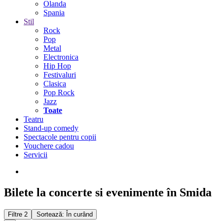
Olanda
Spania
Stil
Rock
Pop
Metal
Electronica
Hip Hop
Festivaluri
Clasica
Pop Rock
Jazz
Toate
Teatru
Stand-up comedy
Spectacole pentru copii
Vouchere cadou
Servicii
Bilete la concerte si evenimente în Smida
Filtre
2
Sortează: În curând