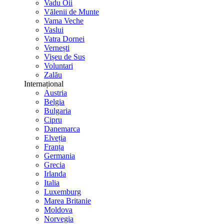
Vadu Oii
Vălenii de Munte
Vama Veche
Vaslui
Vatra Dornei
Vernești
Vișeu de Sus
Voluntari
Zalău
Internațional
Austria
Belgia
Bulgaria
Cipru
Danemarca
Elveția
Franța
Germania
Grecia
Irlanda
Italia
Luxemburg
Marea Britanie
Moldova
Norvegia