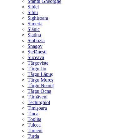
Sfântu Gheorghe
Sibiel
Sibiu
Sighișoara
Simeria
Slănic
Slatina
Slobozia
Snagov
Ștefănești
Suceava
Târgoviște
Târgu Jiu
Târgu Lăpuș
Târgu Mureș
Târgu Neamț
Târgu Ocna
Târnăveni
Techirghiol
Timișoara
Tinca
Toplița
Tulcea
Turceni
Turda