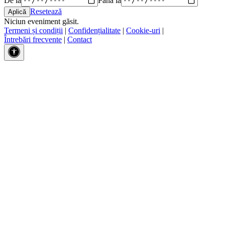
Resetează
Niciun eveniment găsit.
Termeni și condiții
|
Confidențialitate
|
Cookie-uri
|
Întrebări frecvente
|
Contact