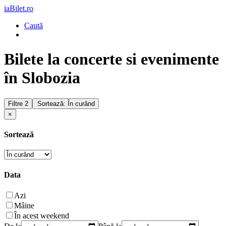
iaBilet.ro
Caută
Bilete la concerte si evenimente
în Slobozia
Filtre
2
Sortează: În curând
×
Sortează
Data
Azi
Mâine
În acest weekend
De la
Până la