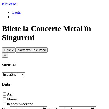
iaBilet.ro
Caută
Bilete la Concerte Metal în
Singureni
Filtre
2
Sortează: În curând
×
Sortează
Data
Azi
Mâine
În acest weekend
De la
Până la