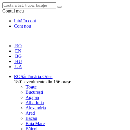
Contul meu
Intră în cont
Cont nou
RO
EN
BG
HU
UA
RO
Sântămăria-Orlea
1801 evenimente din 156 orașe
Toate
București
Agapia
Alba Iulia
Alexandria
Arad
Bacău
Baia Mare
Băicoi