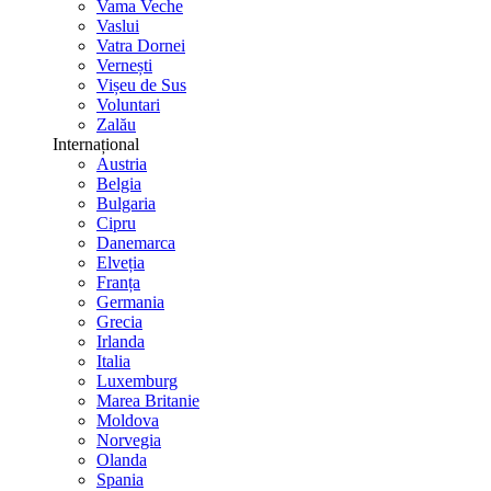
Vama Veche
Vaslui
Vatra Dornei
Vernești
Vișeu de Sus
Voluntari
Zalău
Internațional
Austria
Belgia
Bulgaria
Cipru
Danemarca
Elveția
Franța
Germania
Grecia
Irlanda
Italia
Luxemburg
Marea Britanie
Moldova
Norvegia
Olanda
Spania