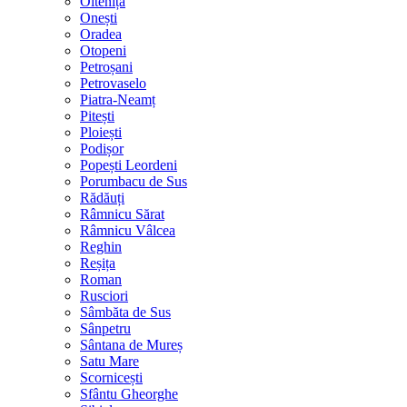
Oltenița
Onești
Oradea
Otopeni
Petroșani
Petrovaselo
Piatra-Neamț
Pitești
Ploiești
Podișor
Popești Leordeni
Porumbacu de Sus
Rădăuți
Râmnicu Sărat
Râmnicu Vâlcea
Reghin
Reșița
Roman
Rusciori
Sâmbăta de Sus
Sânpetru
Sântana de Mureș
Satu Mare
Scornicești
Sfântu Gheorghe