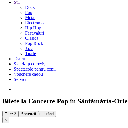
Stil
Rock
Pop
Metal
Electronica
Hip Hop
Festivaluri
Clasica
Pop Rock
Jazz
Toate
Teatru
Stand-up comedy
Spectacole pentru copii
Vouchere cadou
Servicii
Bilete la Concerte Pop în Sântămăria-Orl
Filtre
2
Sortează: În curând
×