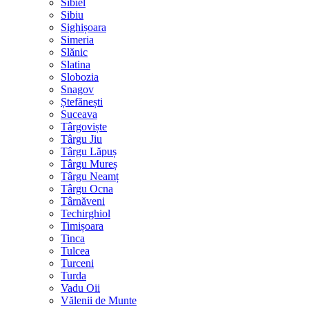
Sibiel
Sibiu
Sighișoara
Simeria
Slănic
Slatina
Slobozia
Snagov
Ștefănești
Suceava
Târgoviște
Târgu Jiu
Târgu Lăpuș
Târgu Mureș
Târgu Neamț
Târgu Ocna
Târnăveni
Techirghiol
Timișoara
Tinca
Tulcea
Turceni
Turda
Vadu Oii
Vălenii de Munte