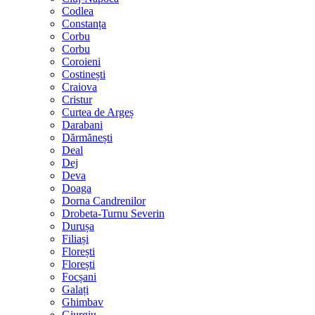
Codlea
Constanța
Corbu
Corbu
Coroieni
Costinești
Craiova
Cristur
Curtea de Argeș
Darabani
Dărmănești
Deal
Dej
Deva
Doaga
Dorna Candrenilor
Drobeta-Turnu Severin
Durușa
Filiași
Florești
Florești
Focșani
Galați
Ghimbav
Giurgiu