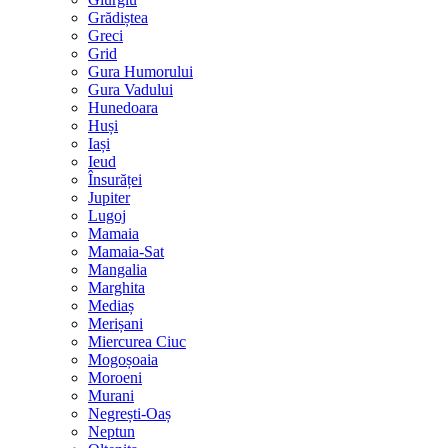
Grădiștea
Greci
Grid
Gura Humorului
Gura Vadului
Hunedoara
Huși
Iași
Ieud
Însurăței
Jupiter
Lugoj
Mamaia
Mamaia-Sat
Mangalia
Marghita
Mediaș
Merișani
Miercurea Ciuc
Mogoșoaia
Moroeni
Murani
Negrești-Oaș
Neptun