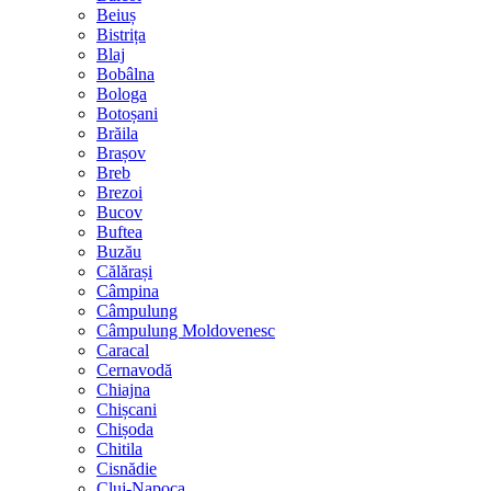
Beiuș
Bistrița
Blaj
Bobâlna
Bologa
Botoșani
Brăila
Brașov
Breb
Brezoi
Bucov
Buftea
Buzău
Călărași
Câmpina
Câmpulung
Câmpulung Moldovenesc
Caracal
Cernavodă
Chiajna
Chișcani
Chișoda
Chitila
Cisnădie
Cluj-Napoca