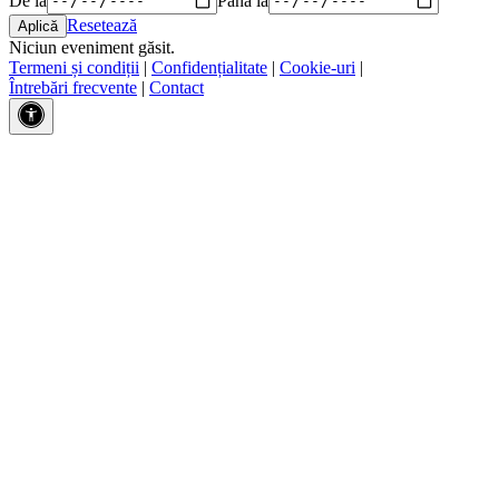
Resetează
Niciun eveniment găsit.
Termeni și condiții
|
Confidențialitate
|
Cookie-uri
|
Întrebări frecvente
|
Contact