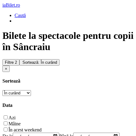
iaBilet.ro
Caută
Bilete la spectacole pentru copii
în Sâncraiu
Filtre
2
Sortează: În curând
×
Sortează
Data
Azi
Mâine
În acest weekend
De la
Până la