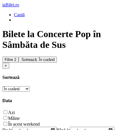
iaBilet.ro
Caută
Bilete la Concerte Pop în
Sâmbăta de Sus
Filtre
2
Sortează: În curând
×
Sortează
Data
Azi
Mâine
În acest weekend
De la
Până la