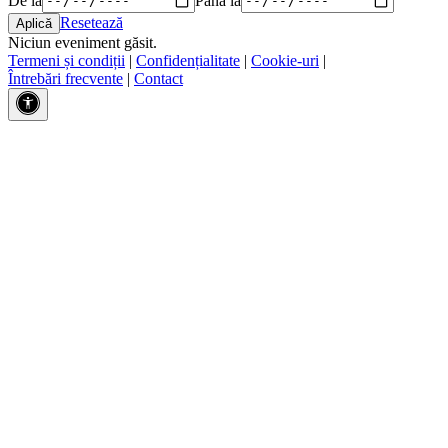
Resetează
Niciun eveniment găsit.
Termeni și condiții
|
Confidențialitate
|
Cookie-uri
|
Întrebări frecvente
|
Contact