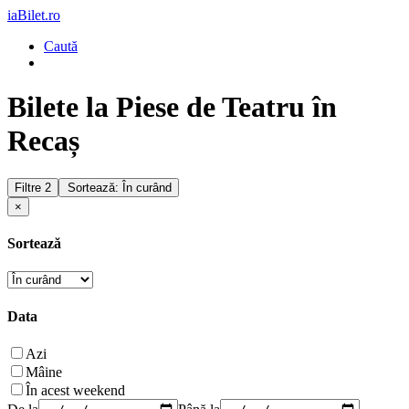
iaBilet.ro
Caută
Bilete la Piese de Teatru în
Recaș
Filtre
2
Sortează: În curând
×
Sortează
Data
Azi
Mâine
În acest weekend
De la
Până la