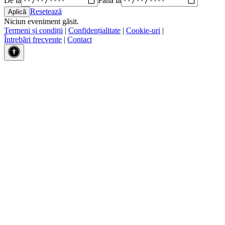
Resetează
Niciun eveniment găsit.
Termeni și condiții
|
Confidențialitate
|
Cookie-uri
|
Întrebări frecvente
|
Contact