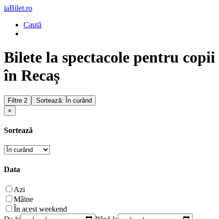
iaBilet.ro
Caută
Bilete la spectacole pentru copii
în Recaș
Filtre
2
Sortează: În curând
×
Sortează
Data
Azi
Mâine
În acest weekend
De la
Până la