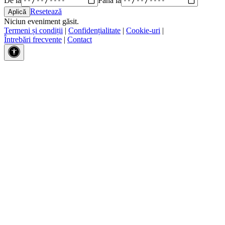
Resetează
Niciun eveniment găsit.
Termeni și condiții
|
Confidențialitate
|
Cookie-uri
|
Întrebări frecvente
|
Contact