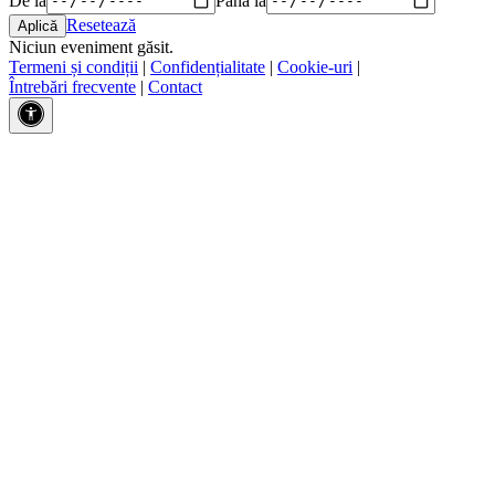
Resetează
Niciun eveniment găsit.
Termeni și condiții
|
Confidențialitate
|
Cookie-uri
|
Întrebări frecvente
|
Contact