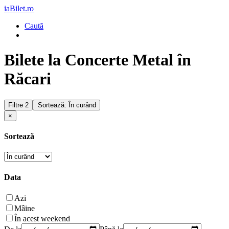
iaBilet.ro
Caută
Bilete la Concerte Metal în
Răcari
Filtre
2
Sortează: În curând
×
Sortează
Data
Azi
Mâine
În acest weekend
De la
Până la