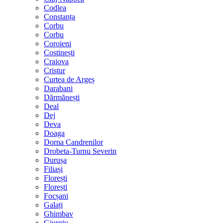
Codlea
Constanța
Corbu
Corbu
Coroieni
Costinești
Craiova
Cristur
Curtea de Argeș
Darabani
Dărmănești
Deal
Dej
Deva
Doaga
Dorna Candrenilor
Drobeta-Turnu Severin
Durușa
Filiași
Florești
Florești
Focșani
Galați
Ghimbav
Giurgiu