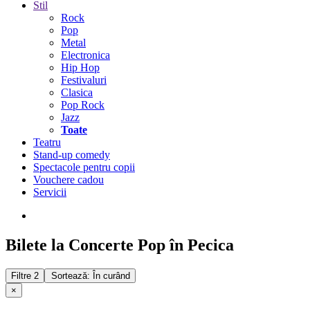
Stil
Rock
Pop
Metal
Electronica
Hip Hop
Festivaluri
Clasica
Pop Rock
Jazz
Toate
Teatru
Stand-up comedy
Spectacole pentru copii
Vouchere cadou
Servicii
Bilete la Concerte Pop în Pecica
Filtre
2
Sortează: În curând
×