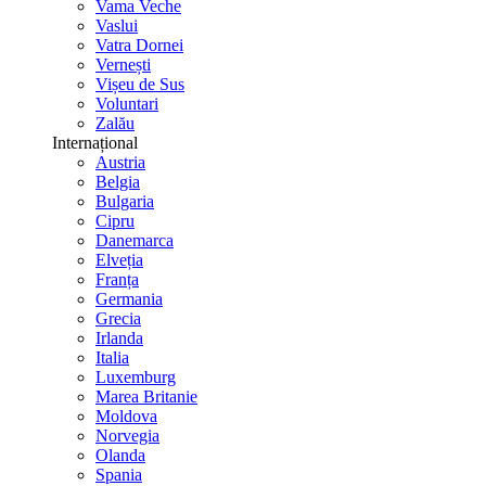
Vama Veche
Vaslui
Vatra Dornei
Vernești
Vișeu de Sus
Voluntari
Zalău
Internațional
Austria
Belgia
Bulgaria
Cipru
Danemarca
Elveția
Franța
Germania
Grecia
Irlanda
Italia
Luxemburg
Marea Britanie
Moldova
Norvegia
Olanda
Spania