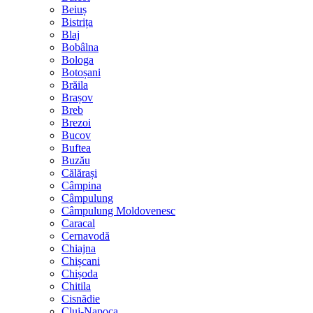
Beiuș
Bistrița
Blaj
Bobâlna
Bologa
Botoșani
Brăila
Brașov
Breb
Brezoi
Bucov
Buftea
Buzău
Călărași
Câmpina
Câmpulung
Câmpulung Moldovenesc
Caracal
Cernavodă
Chiajna
Chișcani
Chișoda
Chitila
Cisnădie
Cluj-Napoca