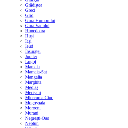
Grădiștea
Greci
Grid
Gura Humorului
Gura Vadului
Hunedoara
Huși
Iași
Ieud
Însurăței
Jupiter
Lugoj
Mamaia
Mamaia-Sat
Mangalia
Marghita
Mediaș
Merișani
Miercurea Ciuc
Mogoșoaia
Moroeni
Murani
Negrești-Oaș
Neptun