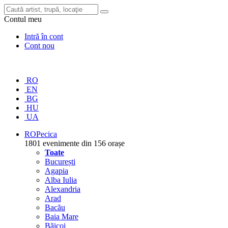
Contul meu
Intră în cont
Cont nou
RO
EN
BG
HU
UA
RO
Pecica
1801 evenimente din 156 orașe
Toate
București
Agapia
Alba Iulia
Alexandria
Arad
Bacău
Baia Mare
Băicoi