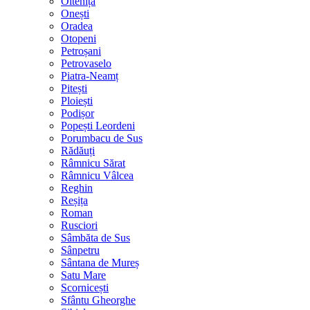
Oltenița
Onești
Oradea
Otopeni
Petroșani
Petrovaselo
Piatra-Neamț
Pitești
Ploiești
Podișor
Popești Leordeni
Porumbacu de Sus
Rădăuți
Râmnicu Sărat
Râmnicu Vâlcea
Reghin
Reșița
Roman
Rusciori
Sâmbăta de Sus
Sânpetru
Sântana de Mureș
Satu Mare
Scornicești
Sfântu Gheorghe