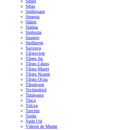
Sibiel
Sibiu
Sighișoara
Simeria
Slănic
Slatina
Slobozia
Snagov
Ștefănești
Suceava
Târgoviște
Târgu Jiu
Târgu Lăpuș
Târgu Mureș
Târgu Neamț
Târgu Ocna
Târnăveni
Techirghiol
Timișoara
Tinca
Tulcea
Turceni
Turda
Vadu Oii
Vălenii de Munte